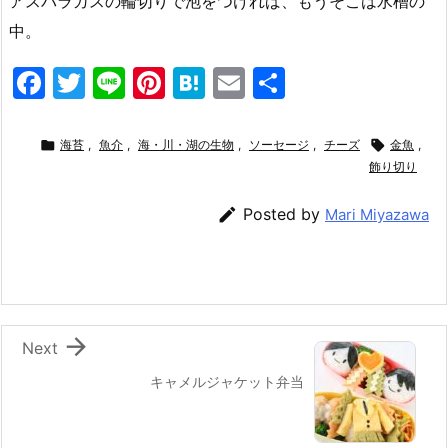
アスパラガスの輪切りで泡をつければ、もうそこは水槽の
中。
F
T
Li
Pi
H
E
共
a
w
n
nt
at
m
有
c
itt
e
er
e
ai

海苔
,
魚介
,
海・川・湖の生物
,
ソーセージ
,
チーズ

金魚
,
e
er
e
n
l
飾り切り
b
st
a

Posted by
Mari Miyazawa
o
o
k

Next
キャメルジャケット弁当