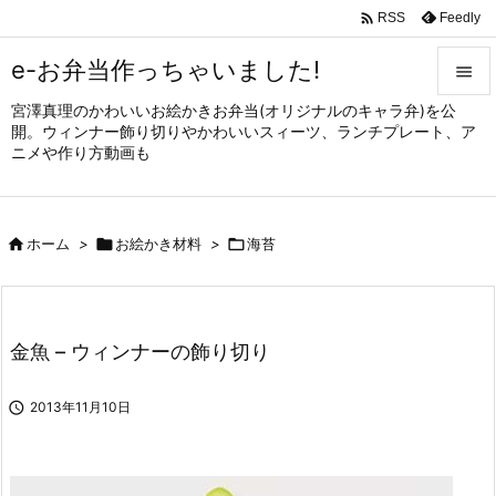

Feedly
RSS
e-お弁当作っちゃいました!

宮澤真理のかわいいお絵かきお弁当(オリジナルのキャラ弁)を公

開。ウィンナー飾り切りやかわいいスィーツ、ランチプレート、ア
メニュ
ニメや作り方動画も

サイド


ホーム
>

お絵かき材料
>

海苔
前へ

次へ

金魚 – ウィンナーの飾り切り
検索

2013年11月10日