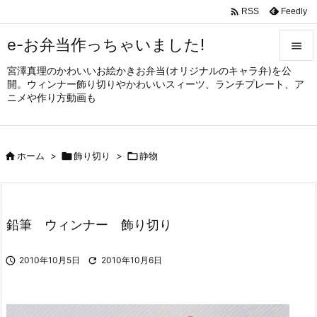

Feedly
RSS
e-お弁当作っちゃいました!

宮澤真理のかわいいお絵かきお弁当(オリジナルのキャラ弁)を公

開。ウィンナー飾り切りやかわいいスィーツ、ランチプレート、ア
メニュ
ニメや作り方動画も

サイド


ホーム
>

飾り切り
>

静物
前へ

次へ

鉛筆 ウィンナー 飾り切り
検索

2010年10月5日

2010年10月6日