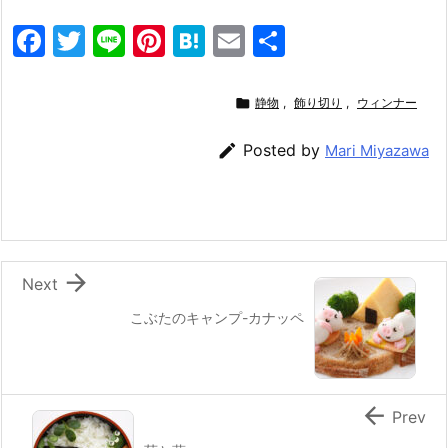
F
T
Li
Pi
H
E
共
a
w
n
nt
at
m
有
c
itt
e
er
e
ai

静物
,
飾り切り
,
ウィンナー
e
er
e
n
l

Posted by
Mari Miyazawa
b
st
a
o
o
k

Next
こぶたのキャンプ-カナッペ

Prev