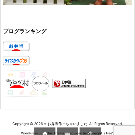
ブログランキング
Copyright ©
2026
e-お弁当作っちゃいました!
All Rights Reserved.



WordPress Luxeritas Theme is provided by "
Thought is free
".