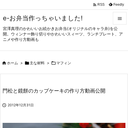

Feedly
RSS
e-お弁当作っちゃいました!

宮澤真理のかわいいお絵かきお弁当(オリジナルのキャラ弁)を公

開。ウィンナー飾り切りやかわいいスィーツ、ランチプレート、ア
メニュ
ニメや作り方動画も

サイド


ホーム
>

主な材料
>

マフィン
前へ

次へ

門松と鏡餅のカップケーキの作り方動画公開
検索

2012年12月31日