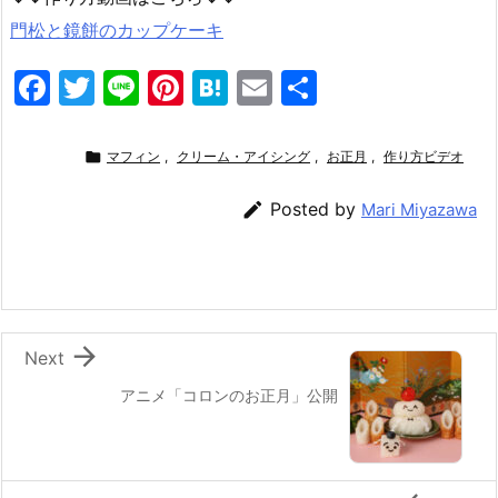
門松と鏡餅のカップケーキ
F
T
Li
Pi
H
E
共
a
w
n
nt
at
m
有
c
itt
e
er
e
ai

マフィン
,
クリーム・アイシング
,
お正月
,
作り方ビデオ
e
er
e
n
l

Posted by
Mari Miyazawa
b
st
a
o
o
k

Next
アニメ「コロンのお正月」公開