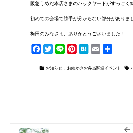
阪急うめだ本店さまのバックヤードがすっごく
初めての会場で勝手が分からない部分がありま
梅田のみなさま、ありがとうございました！
F
T
Li
Pi
H
E
共
a
w
n
nt
at
m
有
c
itt
e
er
e
ai

お知らせ
,
お絵かきお弁当関連イベント

e
er
e
n
l
b
st
a
o
o
k
