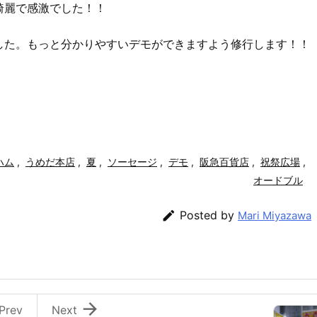
綺麗で感激でした！！
した。もっと分かりやすいデモができますよう修行します！！
ハム
,
うめだ本店
,
夏
,
ソーセージ
,
デモ
,
阪急百貨店
,
祝祭広場
,
オードブル

Posted by
Mari Miyazawa

Prev
Next