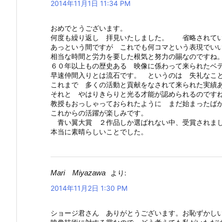
2014年11月1日 11:34 PM
おめでとうございます。
何度も繰り返し 拝見いたしました。 省略されて
あっという間ですが これでも何コマという表現で
相当な時間と労力を要した根気と努力の賜なのですね
６０年以上もの歴史ある 映像に係わって来られたベ
早速仲間入りとは流石です。 というのは 失礼なこ
これまで 多くの活動と貢献をなされて来られた実績
それと やはりきらりと光る才能が認められるのです
教授もおっしゃっておられたように まだ始まったば
これからの活躍が楽しみです。
青い翼大賞 ２作品しか選ばれない中、受賞されま
本当に素晴らしいことでした。
Mari Miyazawa
より:
2014年11月2日 1:30 PM
ショージ君さん ありがとうございます。お恥ずかし