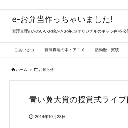
e-お弁当作っちゃいました!
宮澤真理のかわいいお絵かきお弁当(オリジナルのキャラ弁)を
ごあいさつ
宮澤真理の本・アニメ
活動歴・実績

ホーム
>

お知らせ
青い翼大賞の授賞式ライブ

2014年10月28日