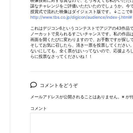
映像技術に対する賞なので、どう考えても私がいただ
謀なチャレンジをご評価いただいたのでしょうか。今
授賞式で流れた映像はダイジェスト版です。↓ここで
http://www.tbs.co.jp/digicon/audience/index-j.html#
これはデジコン6というコンテストでアジアの43作品
ノーカットで見られるすごいチャンスです。私の作品はDe
画面を開くたびに変わりますので、お手数ですが探し
そしてお気に召したら、清き一票を投票してください
ないにしても、全く票がはいってないので、応援よろ
らに投票なさってくださいね！！
コメントをどうぞ
メールアドレスが公開されることはありません。
※
が付
コメント