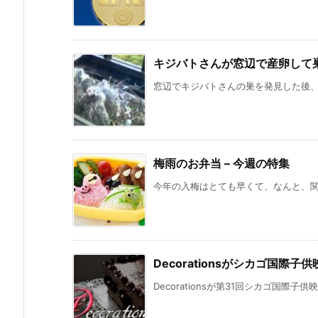
キジバトさんが窓辺で産卵して
窓辺でキジバトさんの巣を発見した後、途
梅雨のお弁当 – 今週の特集
今年の入梅はとても早くて、なんと、関東
Decorationsがシカゴ国
Decorationsが第31回シカゴ国際子供映画祭(