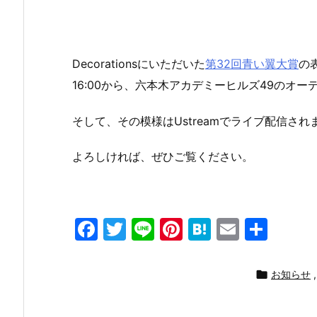
Decorationsにいただいた
第32回青い翼大賞
の
16:00から、六本木アカデミーヒルズ49のオ
そして、その模様はUstreamでライブ配信され
よろしければ、ぜひご覧ください。
F
T
Li
Pi
H
E
共
a
w
n
nt
at
m
有
c
itt
e
er
e
ai

お知らせ
,
e
er
e
n
l