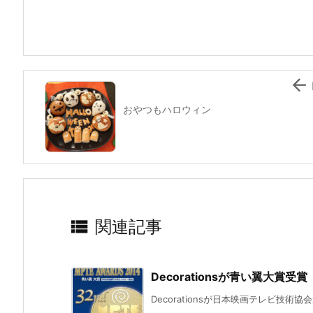
b
st
a
o
o
k

おやつもハロウィン

関連記事
Decorationsが青い翼大賞受賞
Decorationsが日本映画テレビ技術