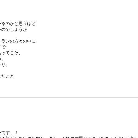
いるのかと思うほど
いいのでしょうか
。
テランの方々の中に
とで
あってこそ、
ね。
かり、
したこと
いです！！