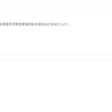
全国海苔貝類漁業協同組合連合会が定めたもの ...