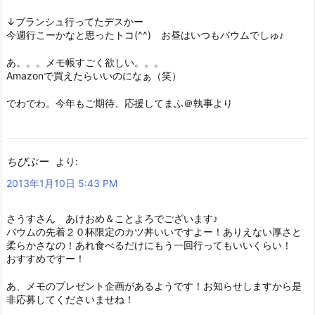
↓ブランシュ行ってたデスかー
今週行こーかなと思ったトコ(^^) お昼はいつもバウムでしゅ♪
あ。。。メモ帳すごく欲しい。。。
Amazonで買えたらいいのになぁ（笑）
でわでわ。今年もご期待、応援してまふ＠執事より
ちびぶー
より:
2013年1月10日 5:43 PM
さうすさん あけおめ＆ことよろでございます♪
バウムの先着２０杯限定のカツ丼いいですよー！ありえない厚さと
柔らかさなの！あれ食べるだけにもう一回行ってもいいくらい！
おすすめですー！
あ、メモのプレゼント企画があるようです！お知らせしますから是
非応募してくださいませね！