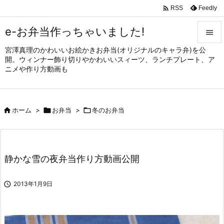

Feedly
RSS
e-お弁当作っちゃいました!

宮澤真理のかわいいお絵かきお弁当(オリジナルのキャラ弁)を公

開。ウィンナー飾り切りやかわいいスィーツ、ランチプレート、ア
メニュ
ニメや作り方動画も

サイド


ホーム
>

お弁当
>

冬のお弁当
前へ

次へ

静かな雪の夜弁当作り方動画公開
検索

2013年1月9日