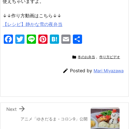
使えちゃいますよ。
↓↓作り方動画はこちら↓↓
【レシピ】静かな雪の夜弁当
F
T
Li
Pi
H
E
共
a
w
n
nt
at
m
有
c
itt
e
er
e
ai

冬のお弁当
,
作り方ビデオ
e
er
e
n
l

Posted by
Mari Miyazawa
b
st
a
o
o
k

Next
アニメ「ゆきだるま - コロン9」公開