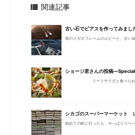

関連記事
古い石でピアスを作ってみまし
母のメガネフレームのルビーと、古い叔父
ショージ君さんの投稿—Special 
リースサラダと食べられないリース
シカゴのスーパーマーケット 
初めての町に行ったら、やっぱりスーパー