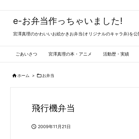
e-お弁当作っちゃいました!
宮澤真理のかわいいお絵かきお弁当(オリジナルのキャラ弁)を
ごあいさつ
宮澤真理の本・アニメ
活動歴・実績

ホーム
>

お弁当
飛行機弁当

2009年11月21日