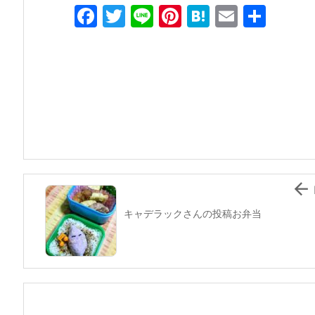
F
T
Li
Pi
H
E
共
a
w
n
nt
at
m
有
c
itt
e
er
e
ai
e
er
e
n
l
b
st
a
o
o
k

キャデラックさんの投稿お弁当