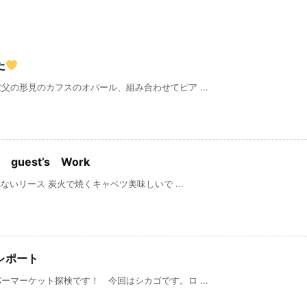
た
の形見のカフスのオパール、組み合わせてピア ...
guest’s Work
 炭火で焼くキャベツ美味しいで ...
レポート
マーケット探検です！ 今回はシカゴです。ロ ...