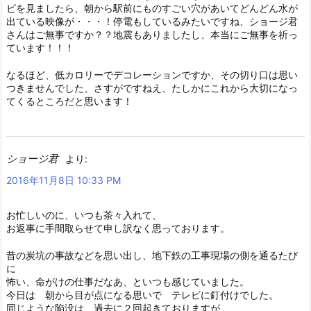
ビを見ましたら、朝から駅前にものすごい穴があいてどんどん水が
出ている映像が・・・！停電もしているみたいですね、ショージ君
さんはご無事ですか？？地震もありましたし、本当にご無事を祈っ
ています！！！
なるほど、低カロリーでデコレーションですか、その切り口は思い
つきませんでした、さすがですねえ、たしかにこれから大切になっ
てくるところだと思います！
ショージ君
より:
2016年11月8日 10:33 PM
お忙しいのに、いつも茶々入れて、
お返事に手間取らせて申し訳なく思っております。
昔の炭坑の事故などを思い出し、地下鉄の工事現場の側を通るたび
に
怖い、命がけの仕事だなあ、といつも感じていました。
今日は 朝から目が点になる思いで テレビに釘付けでした。
同じような陥没は 過去に２回起きておりますが