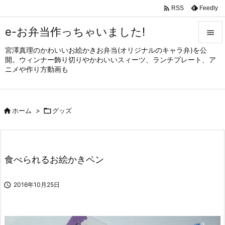

Feedly
RSS
e-お弁当作っちゃいました!

宮澤真理のかわいいお絵かきお弁当(オリジナルのキャラ弁)を公

開。ウィンナー飾り切りやかわいいスィーツ、ランチプレート、ア
メニュ
ニメや作り方動画も

サイド


ホーム
>

グッズ
前へ

次へ

食べられるお絵かきペン
検索

2016年10月25日