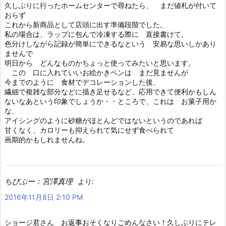
久しぶりに行ったホームセンターで尋ねたら、 まだ値札が付いて
おらず
これから新商品として店頭に出す準備段階でした。
私の場合は、ラップに包んで冷凍する際に 直接書けて、
色分けしながら記録が簡単にできるなという 安易な思いしかあり
ませんで
明日から どんなものかちょっと使ってみたいと思います。
この 口に入れていいお絵かきペンは まだ見ませんが
今までのように 食材でデコレーションした後、
繊細で複雑な部分などに描き足せるなど、応用できて便利かもしん
ないなあという印象でしょうか・・ところで、これは お菓子用か
な、
アイシングのように砂糖がほとんどではないというのであれば
甘くなく、カロリーも抑えられて気にせず食べられて
画期的かもしれませんね。
ちびぶー：宮澤真理
より:
2016年11月8日 2:10 PM
ショージ君さん お返事おそくなりごめんなさい！久しぶりにテレ