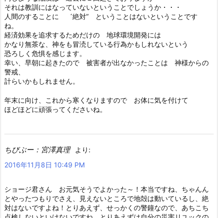
それは教訓にはなっていないということでしょうか・・・
人間のすることに ゛絶対” ということはないということです
ね。
経済効果を追求するためだけの 地球環境開発には
かなり無茶な、神をも冒涜している行為かもしれないという
恐ろしく危惧を感じます。
幸い、早朝に起きたので 被害者が出なかったことは 神様からの
警戒、
計らいかもしれません。
年末に向け、これから寒くなりますので お体に気を付けて
ほどほどに頑張ってくださいね。
ちびぶー：宮澤真理
より:
2016年11月8日 10:49 PM
ショージ君さん お元気そうでよかった～！本当ですね、ちゃんん
とやったつもりでさえ、見えないところで地殻は動いているし、絶
対はないですよね！とりあえず、せっかくの警鐘なので、あちこち
点検しないといけないですね。とりあえずは自分の災害リユックの