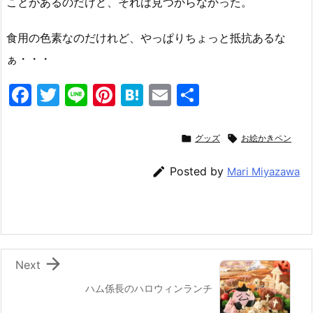
ことがあるのだけど、それは見つからなかった。
食用の色素なのだけれど、やっぱりちょっと抵抗あるな
ぁ・・・
F
T
Li
Pi
H
E
共
a
w
n
nt
at
m
有
c
itt
e
er
e
ai

グッズ

お絵かきペン
e
er
e
n
l

Posted by
Mari Miyazawa
b
st
a
o
o
k

Next
ハム係長のハロウィンランチ