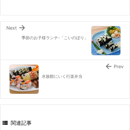
o
o
k

Next
季節のお子様ランチ-「こいのぼり」

Prev
水族館にいく行楽弁当

関連記事