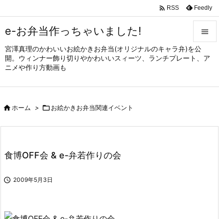

Feedly
RSS
e-お弁当作っちゃいました!

宮澤真理のかわいいお絵かきお弁当(オリジナルのキャラ弁)を公

開。ウィンナー飾り切りやかわいいスィーツ、ランチプレート、ア
メニュ
ニメや作り方動画も

サイド


ホーム
>

お絵かきお弁当関連イベント
前へ

次へ

食博OFF会 & e-弁若作りの会
検索

2009年5月3日