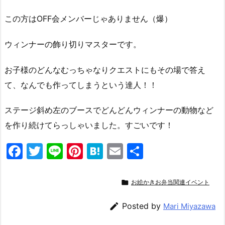
この方はOFF会メンバーじゃありません（爆）
ウィンナーの飾り切りマスターです。
お子様のどんなむっちゃなりクエストにもその場で答え
て、なんでも作ってしまうという達人！！
ステージ斜め左のブースでどんどんウィンナーの動物など
を作り続けてらっしゃいました。すごいです！
F
T
Li
Pi
H
E
共
a
w
n
nt
at
m
有
c
itt
e
er
e
ai

お絵かきお弁当関連イベント
e
er
e
n
l

Posted by
Mari Miyazawa
b
st
a