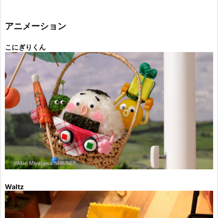
ゴ
リ
ー
アニメーション
こにぎりくん
Waltz