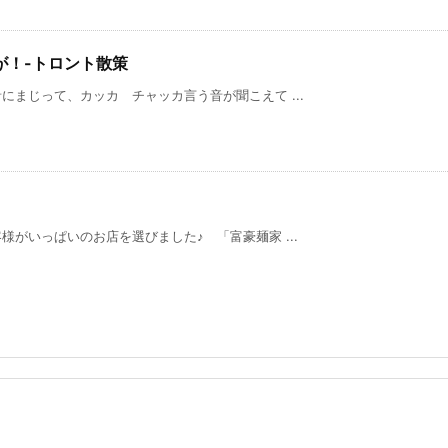
が！-トロント散策
まじって、カッカ チャッカ言う音が聞こえて ...
がいっぱいのお店を選びました♪ 「富豪麺家 ...