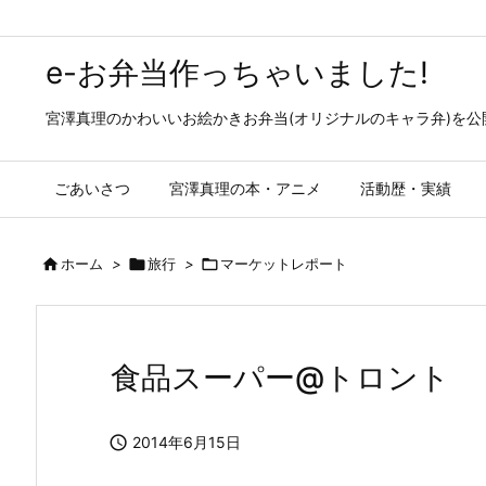
e-お弁当作っちゃいました!
宮澤真理のかわいいお絵かきお弁当(オリジナルのキャラ弁)を
ごあいさつ
宮澤真理の本・アニメ
活動歴・実績

ホーム
>

旅行
>

マーケットレポート
食品スーパー@トロント

2014年6月15日