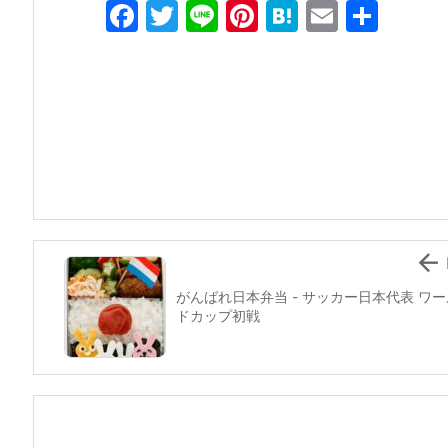
F
T
Li
Pi
H
E
共
a
w
n
nt
at
m
有
c
itt
e
er
e
ai
e
er
e
n
l
b
st
a
o
o
k

がんばれ日本弁当 - サッカー日本代表 ワー
ドカップ初戦