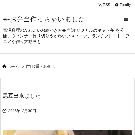

Feedly
RSS
e-お弁当作っちゃいました!

宮澤真理のかわいいお絵かきお弁当(オリジナルのキャラ弁)を公

開。ウィンナー飾り切りやかわいいスィーツ、ランチプレート、ア
メニュ
ニメや作り方動画も

サイド


ホーム
>

お重・おせち
前へ

次へ

黒豆出来ました
検索

2016年12月30日