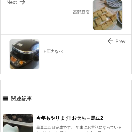

Next
高野豆腐

Prev
IH圧力なべ

関連記事
今年もやります! おせち – 黒豆2
黒豆二回目完成です。 年末にお世話になっている