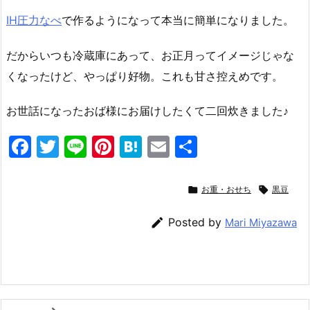
IH圧力なべ
で作るようになって本当に簡単になりました。
だからいつも冷蔵庫にあって、お正月ってイメージじゃな
くなったけど、やっぱり好物。これも甘さ控えめです。
お世話になったおば様にお届けしたくて二回炊きました♪
F
T
Li
Pi
H
E
共
a
w
n
nt
at
m
有
c
itt
e
er
e
ai

お重・おせち

黒豆
e
er
e
n
l

Posted by
Mari Miyazawa
b
st
a
o
o
k