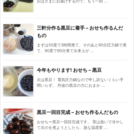
おばさまにお届けするので、もう一回 ...
三軒分作る黒豆に着手 – おせち作るんだ
もの
まずは50度で3時間煮て、そのあと60分圧力鍋で煮
て、90度で90分煮て出来上が ...
今年もやります! おせち – 黒豆
次は黒豆！ 電気圧力鍋なので申し訳ないくらい手
間いらず。 丹波の黒豆の力におまか ...
黒豆一回目完成 – おせち作るんだもの
おせちー黒豆一回目完成です。 実は急いで冷やし
て次のを煮ようとしたら、急な温度変 ...