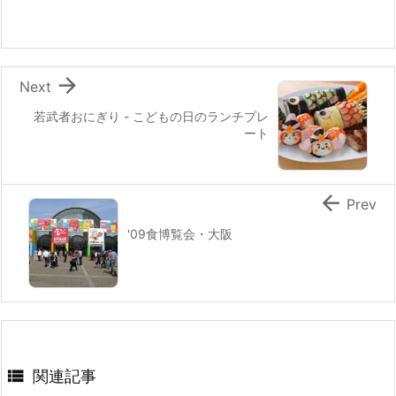
o
o
k

Next
若武者おにぎり - こどもの日のランチプレ
ート

Prev
'09食博覧会・大阪

関連記事