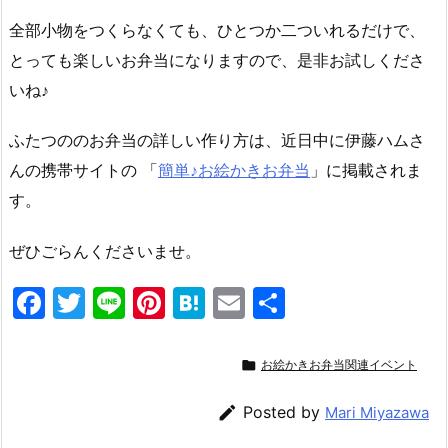
全部小物をつくらなくても、ひとつか二ついれるだけで、
とっても楽しいお弁当になりますので、是非お試しくださ
いね♪
ふたつののお弁当の詳しい作り方は、近日中に伊藤ハムさ
んの携帯サイトの 「
簡単♪お絵かきお弁当
」に掲載されま
す。
ぜひごらんくださいませ。
F
T
Li
Pi
H
E
共
a
w
n
nt
at
m
有
c
itt
e
er
e
ai

お絵かきお弁当関連イベント
e
er
e
n
l

Posted by
Mari Miyazawa
b
st
a