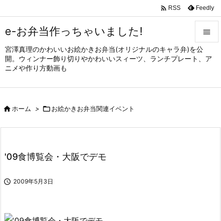

Feedly
RSS
e-お弁当作っちゃいました!

宮澤真理のかわいいお絵かきお弁当(オリジナルのキャラ弁)を公

開。ウィンナー飾り切りやかわいいスィーツ、ランチプレート、ア
メニュ
ニメや作り方動画も

サイド


ホーム
>

お絵かきお弁当関連イベント
前へ

次へ

'09食博覧会・大阪でデモ
検索

2009年5月3日