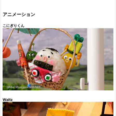
ゴ
リ
ー
アニメーション
こにぎりくん
Waltz