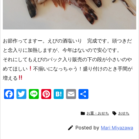
お節作ってますー。えびの酒塩いり 完成です。頭つきだ
と念入りに加熱しますが、今年はないので安心です。
それにしてもえびのパック入り販売の下の段が小さいのや
めてほしい
不揃いになっちゃう！盛り付けのとき手間が
増える
F
T
Li
Pi
H
E
共
a
w
n
nt
at
m
有
c
itt
e
er
e
ai

お重・おせち

おせち
e
er
e
n
l

Posted by
Mari Miyazawa
b
st
a