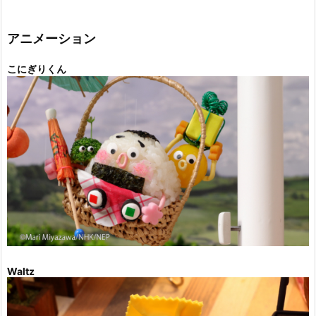
ゴ
リ
ー
アニメーション
こにぎりくん
Waltz