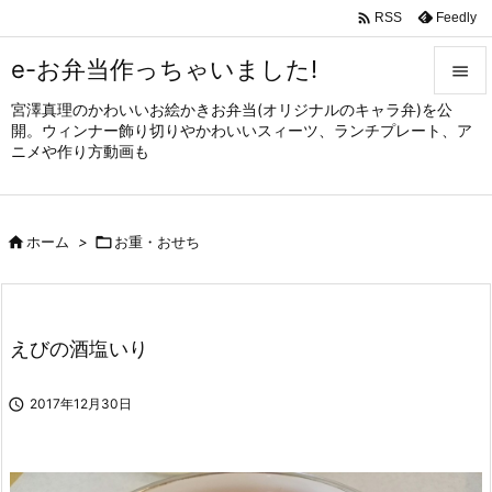

Feedly
RSS
e-お弁当作っちゃいました!

宮澤真理のかわいいお絵かきお弁当(オリジナルのキャラ弁)を公

開。ウィンナー飾り切りやかわいいスィーツ、ランチプレート、ア
メニュ
ニメや作り方動画も

サイド


ホーム
>

お重・おせち
前へ

次へ

えびの酒塩いり
検索

2017年12月30日