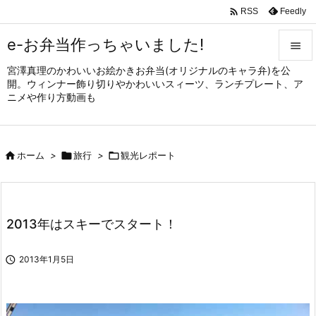

Feedly
RSS
e-お弁当作っちゃいました!

宮澤真理のかわいいお絵かきお弁当(オリジナルのキャラ弁)を公

開。ウィンナー飾り切りやかわいいスィーツ、ランチプレート、ア
メニュ
ニメや作り方動画も

サイド


ホーム
>

旅行
>

観光レポート
前へ

次へ

2013年はスキーでスタート！
検索

2013年1月5日