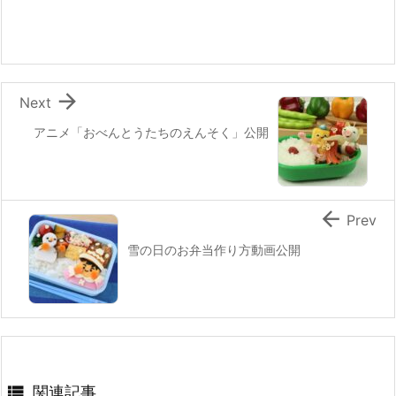
b
st
a
o
o
k

Next
アニメ「おべんとうたちのえんそく」公開

Prev
雪の日のお弁当作り方動画公開

関連記事