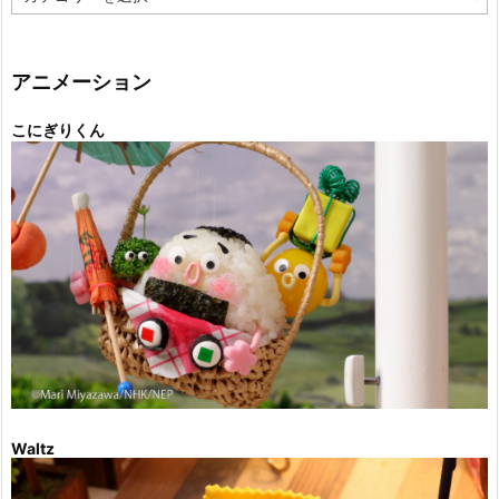
テ
ゴ
リ
ー
アニメーション
こにぎりくん
Waltz