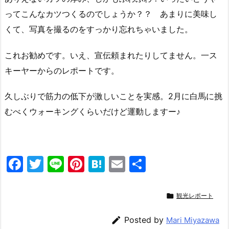
ってこんなカツつくるのでしょうか？？ あまりに美味し
くて、写真を撮るのをすっかり忘れちゃいました。
これお勧めです。いえ、宣伝頼まれたりしてません。一ス
キーヤーからのレポートです。
久しぶりで筋力の低下が激しいことを実感。2月に白馬に挑
むべくウォーキングくらいだけど運動しますー♪
F
T
Li
Pi
H
E
共
a
w
n
nt
at
m
有
c
itt
e
er
e
ai

観光レポート
e
er
e
n
l

Posted by
Mari Miyazawa