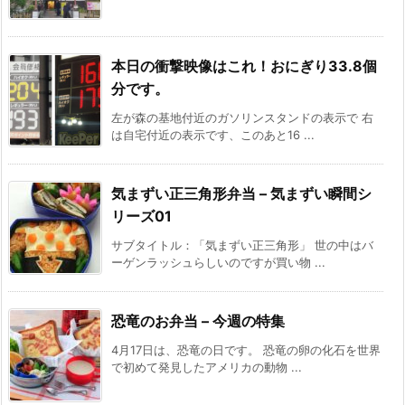
本日の衝撃映像はこれ！おにぎり33.8個
分です。
左が森の基地付近のガソリンスタンドの表示で 右
は自宅付近の表示です、このあと16 ...
気まずい正三角形弁当 – 気まずい瞬間シ
リーズ01
サブタイトル：「気まずい正三角形」 世の中はバ
ーゲンラッシュらしいのですが買い物 ...
恐竜のお弁当 – 今週の特集
4月17日は、恐竜の日です。 恐竜の卵の化石を世界
で初めて発見したアメリカの動物 ...