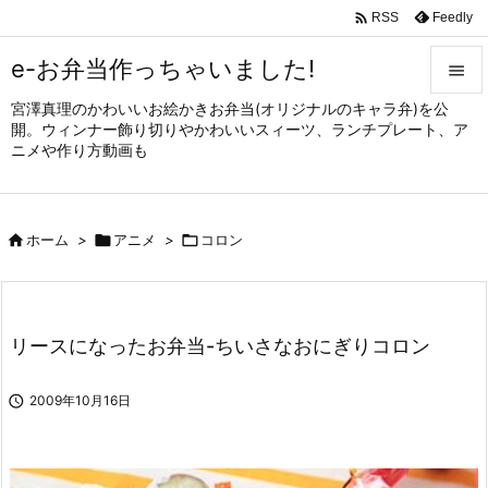

Feedly
RSS
e-お弁当作っちゃいました!

宮澤真理のかわいいお絵かきお弁当(オリジナルのキャラ弁)を公

開。ウィンナー飾り切りやかわいいスィーツ、ランチプレート、ア
メニュ
ニメや作り方動画も

サイド


ホーム
>

アニメ
>

コロン
前へ

次へ

リースになったお弁当-ちいさなおにぎりコロン
検索

2009年10月16日