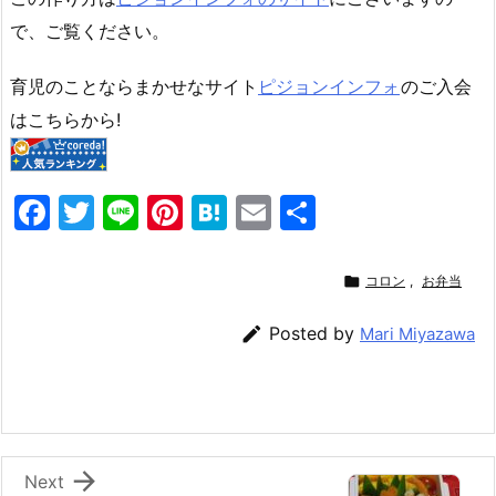
で、ご覧ください。
育児のことならまかせなサイト
ピジョンインフォ
のご入会
はこちらから!
F
T
Li
Pi
H
E
共
a
w
n
nt
at
m
有
c
itt
e
er
e
ai

コロン
,
お弁当
e
er
e
n
l

Posted by
Mari Miyazawa
b
st
a
o
o
k

Next