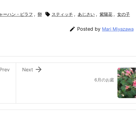
ャーハン・ピラフ
,
卵

スティッチ
,
あじさい
,
紫陽花
,
女の子

Posted by
Mari Miyazawa

Prev
Next
6月のお庭