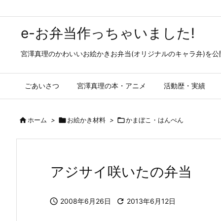
e-お弁当作っちゃいました!
宮澤真理のかわいいお絵かきお弁当(オリジナルのキャラ弁)を
ごあいさつ
宮澤真理の本・アニメ
活動歴・実績

ホーム
>

お絵かき材料
>

かまぼこ・はんぺん
アジサイ咲いたの弁当

2008年6月26日

2013年6月12日