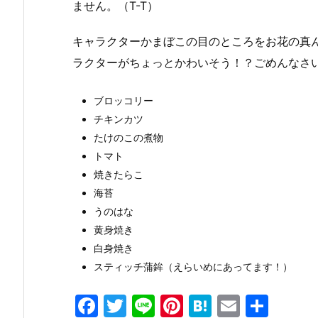
ません。（T-T）
キャラクターかまぼこの目のところをお花の真
ラクターがちょっとかわいそう！？ごめんなさい
ブロッコリー
チキンカツ
たけのこの煮物
トマト
焼きたらこ
海苔
うのはな
黄身焼き
白身焼き
スティッチ蒲鉾（えらいめにあってます！）
F
T
Li
Pi
H
E
共