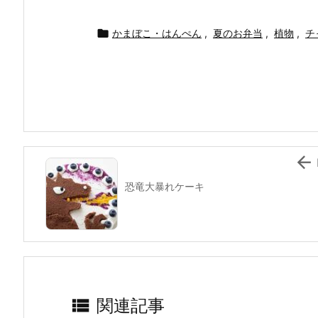
a
w
n
nt
at
m
有
c
itt
e
er
e
ai

かまぼこ・はんぺん
,
夏のお弁当
,
植物
,
チ
e
er
e
n
l
b
st
a
o
o
k

恐竜大暴れケーキ

関連記事