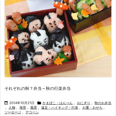
それぞれの秋？弁当 – 秋の行楽弁当

2014年10月21日

かまぼこ・はんぺん
,
おにぎり
,
秋のお弁当
,
人物
,
海苔
,
風景
,
遠足・ハイキング・行楽
,
お重・おせち
,
ソーセージ
,
デコペン