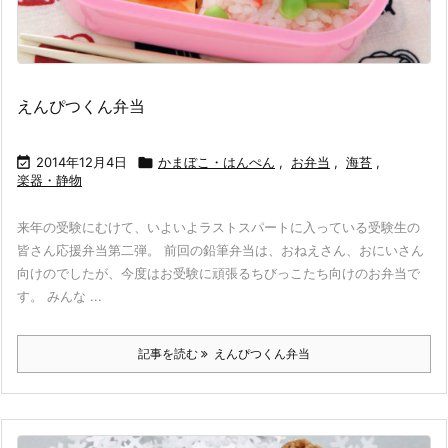
えんぴつくん弁当

2014年12月4日

かまぼこ・はんぺん
,
お弁当
,
海苔
,
楽器・静物
来年の受験にむけて、いよいよラストスパートに入っている受験生の
皆さん応援弁当第二弾。 前回の鉛筆弁当は、おねえさん、おにいさん
向けのでしたが、今度はお受験に頑張るちびっこたち向けのお弁当で
す。 みんな ...
記事を読む
えんぴつくん弁当