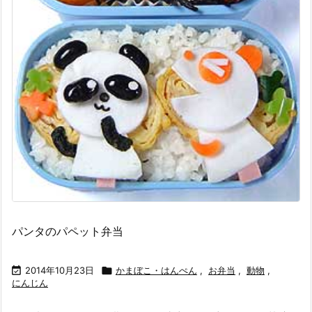
パンタのパペット弁当

2014年10月23日

かまぼこ・はんぺん
,
お弁当
,
動物
,
にんじん