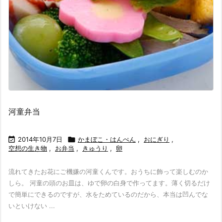
河童弁当

2014年10月7日

かまぼこ・はんぺん
,
おにぎり
,
空想の生き物
,
お弁当
,
きゅうり
,
卵
流れてきたお花にご機嫌の河童くんです。おうちに飾って楽しむのか
しら。 河童の頭のお皿は、ゆで卵の白身で作ってます。薄く切るだけ
で簡単にできるのですが、水をためているのだから、本当は凹んでな
いといけない ...