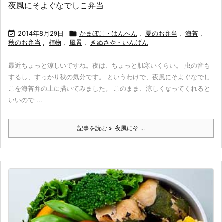
夜風にそよぐなでしこ弁当

2014年8月29日

かまぼこ・はんぺん
,
夏のお弁当
,
海苔
,
秋のお弁当
,
植物
,
風景
,
きぬさや・いんげん
最近ちょっと涼しいですね。夜は、ちょっと肌寒いくらい。 虫の音も
するし、すっかり秋の気分です。 というわけで、夜風にそよぐなでし
こを海苔弁の上に描いてみました。 このまま、涼しくなってくれると
いいので ...
記事を読む
夜風にそ ...