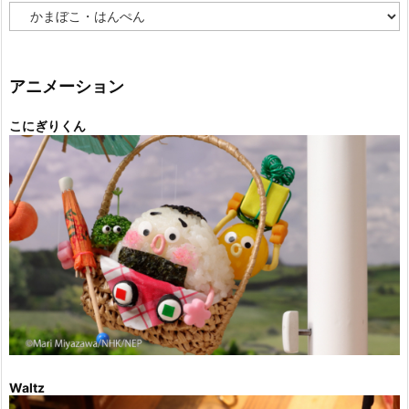
カ
テ
ゴ
リ
ー
アニメーション
こにぎりくん
Waltz