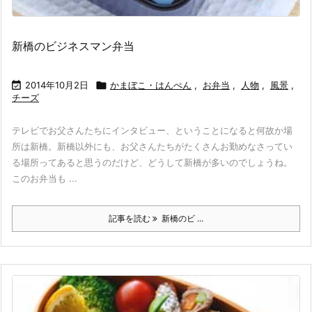
新橋のビジネスマン弁当

2014年10月2日

かまぼこ・はんぺん
,
お弁当
,
人物
,
風景
,
チーズ
テレビでお父さんたちにインタビュー、ということになると何故か場
所は新橋。新橋以外にも、お父さんたちがたくさんお勤めなさってい
る場所ってあると思うのだけど、どうして新橋が多いのでしょうね。
このお弁当も ...
記事を読む
新橋のビ ...