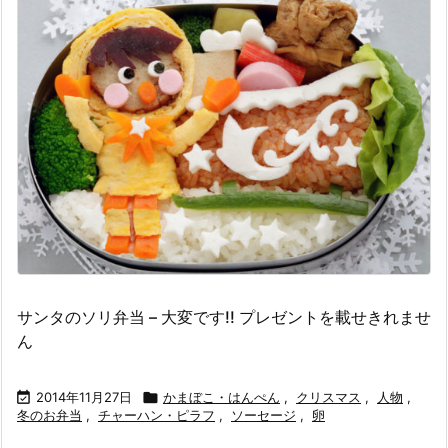
サンタのソリ弁当 – 大変です!! プレゼントを載せきれませ
ん

2014年11月27日

かまぼこ・はんぺん
,
クリスマス
,
人物
,
冬のお弁当
,
チャーハン・ピラフ
,
ソーセージ
,
卵