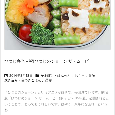
ひつじ弁当 – 祝!ひつじのショーン ザ・ムービー

2014年8月18日

かまぼこ・はんぺん
,
お弁当
,
動物
,
炊き込み・色つきごはん
,
昆布
「ひつじのショーン」というアニメが好きで、毎回見ています。劇場
版『ひつじのショーン ザ・ムービー(仮)』が2015年夏、公開されると
いうことで、とってもうれしいです。はやく、来年になぁれ!! という
わ ...