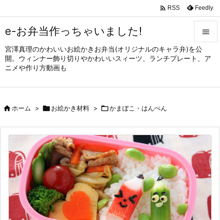

Feedly
RSS
e-お弁当作っちゃいました!

宮澤真理のかわいいお絵かきお弁当(オリジナルのキャラ弁)を公

開。ウィンナー飾り切りやかわいいスィーツ、ランチプレート、ア
メニュ
ニメや作り方動画も

サイド


ホーム
>

お絵かき材料
>

かまぼこ・はんぺん
前へ

次へ

検索