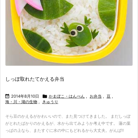
しっぽ取れたてかえる弁当

2014年8月10日

かまぼこ・はんぺん
,
お弁当
,
豆
,
海・川・湖の生物
,
きゅうり
そら豆のかえるがかわいいので、また見つけてきました。 まだしっぽ
がとれたばかりのかえるが、水から出てみようか考え中です。 蓮の葉
っぱの上なら、またすぐに水の中にもどれるから大丈夫。がんば!!