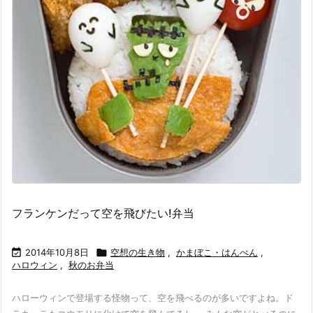
フランケンだって空を飛びたい!弁当

2014年10月8日

空想の生き物
,
かまぼこ・はんぺん
,
ハロウィン
,
秋のお弁当
ハローウィンで登場する怪物って、空を飛べるのが多いですよね。ド