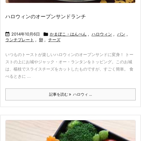
ハロウィンのオープンサンドランチ

2014年10月6日

かまぼこ・はんぺん
,
ハロウィン
,
パン
,
ランチプレート
,
卵
,
チーズ
いつものトーストが楽しいハロウィンのオープンサンドに変身！ トー
ストの上にお城やジャック・オー・ランタンをトッピング。このお城
は、楊枝でスライスチーズをカットしたものですが、すごく簡単。 食
べるときに ...
記事を読む
ハロウィ ...