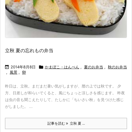
立秋 夏の忘れもの弁当

2014年8月8日

かまぼこ・はんぺん
,
夏のお弁当
,
秋のお弁当
,
風景
,
卵
昨日は、立秋。まだまだ暑い気がしますが、暦の上では秋です。 夕
方、日差しが和らいでくると、風にちょっと涼しさを感じます。 昨夜
は虫の音も聞こえたりして、たしかに「ちいさい秋」を見つけた感じ
がしました。 ...
記事を読む
立秋 夏 ...