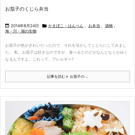
お茄子のくじら弁当

2014年8月24日

かまぼこ・はんぺん
,
お弁当
,
漬物
,
海・川・湖の生物
お茄子の色がきれいだったので、それを活かしてくじらにしてみまし
た。 私、お茄子は好きなのですが、食べるとのどがなんとなくかゆく
なるんですよ。これって、アレルギー?
記事を読む
お茄子の ...