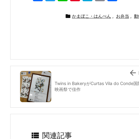
a
w
n
nt
at
m
有
c
itt
e
er
e
ai

かまぼこ・はんぺん
,
お弁当
,
動
e
er
e
n
l
b
st
a
o
o
k

Twins in BakeryがCurtas Vila do Conde
映画祭で佳作

関連記事