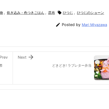
物
,
炊き込み・色つきごはん
,
昆布

ひつじ
,
ひつじのショーン

Posted by
Mari Miyazawa

Prev
Next
国際
どきどき! ラブレター弁当