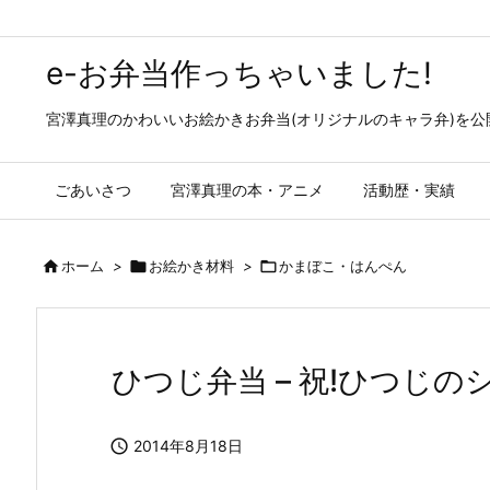
e-お弁当作っちゃいました!
宮澤真理のかわいいお絵かきお弁当(オリジナルのキャラ弁)を
ごあいさつ
宮澤真理の本・アニメ
活動歴・実績

ホーム
>

お絵かき材料
>

かまぼこ・はんぺん
ひつじ弁当 – 祝!ひつじの

2014年8月18日