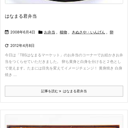
はなまる君弁当

2008年6月4日

お弁当
,
植物
,
きぬさや・いんげん
,
卵

2012年4月8日
今日は「TBSはなまるマーケット」のお弁当のコーナーでお絵かきお弁
当をつくらせていただきました。 卵も黄身と白身を分けると２色とし
て使えます。たまには目先を変えてイメージチェンジ！ 黄身焼き 白身
焼き ...
記事を読む
はなまる君弁当