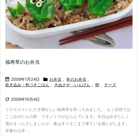
福寿草のお弁当

2009年1月24日

お弁当
,
冬のお弁当
,
炊き込み・色つきごはん
,
きぬさや・いんげん
,
卵
,
チーズ

2009年10月4日
リクエストいただき懐かしい福寿草を作ってみました。 もう店頭では
こごみやたらの芽、フキノトウがならんでいます。今日はめずらしく
雪がまったりしましたが、春はすぐそこまで来ている感じがします。
卒業や入学 ...