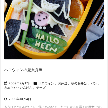
ハロウィンの魔女弁当

2009年9月17日

ハロウィン
,
お弁当
,
秋のお弁当
,
パン
,
きぬさや・いんげん
,
チーズ

2009年10月4日
もうひとつハロウィンで作っちゃいましたー♪ やるき満々の魔女です。