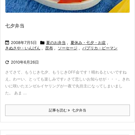
七夕弁当

2008年7月5日

夏のお弁当
,
夏休み・七夕・お盆
,
きぬさや・いんげん
,
昆布
,
ソーセージ
,
パプリカ・ピーマン

2010年6月26日
さてさて、もうじき七夕、もうじきOFF会です！晴れるといいですね
え。わーい、とっても楽しみです♪ さて悲しいお知らせが・・・。きれ
いに咲いたエンゼルイヤリングが一夜で丸坊主になってしまいまし
た。 あま ...
記事を読む
七夕弁当