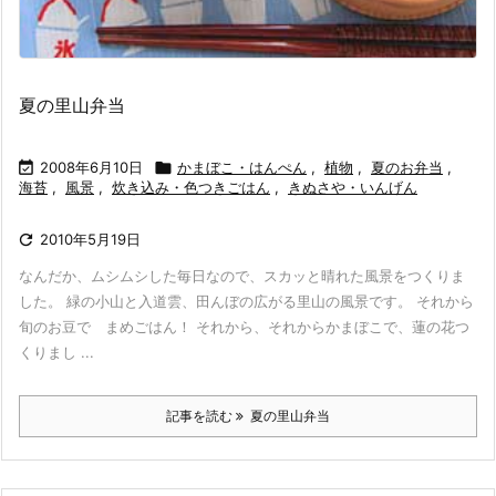
夏の里山弁当

2008年6月10日

かまぼこ・はんぺん
,
植物
,
夏のお弁当
,
海苔
,
風景
,
炊き込み・色つきごはん
,
きぬさや・いんげん

2010年5月19日
なんだか、ムシムシした毎日なので、スカッと晴れた風景をつくりま
した。 緑の小山と入道雲、田んぼの広がる里山の風景です。 それから
旬のお豆で まめごはん！ それから、それからかまぼこで、蓮の花つ
くりまし ...
記事を読む
夏の里山弁当