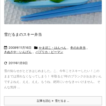
雪だるまのスキー弁当

2008年11月16日

かまぼこ・はんぺん
,
冬のお弁当
,
きぬさや・いんげん
,
パプリカ・ピーマン

2011年1月9日
雪の知らせがとどきはじめました。こ、今年こそスキーしたい！この
ままでは滑れなくなってしまう！ 年取ると1年のブランクがおおきいん
ですよねえ、ええ、ええ。もうね、絶対にいかなきゃいけません。 そ
んな気持 ...
記事を読む
雪だるま ...