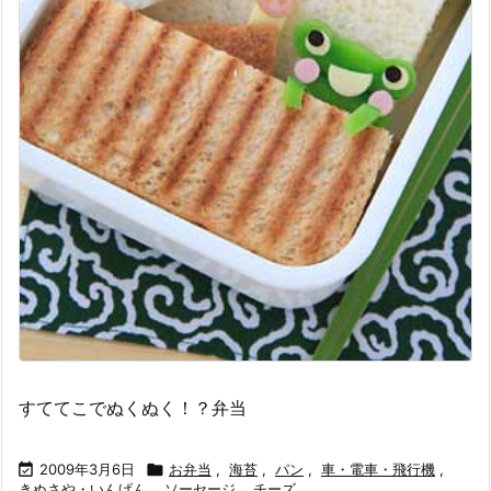
すててこでぬくぬく！？弁当

2009年3月6日

お弁当
,
海苔
,
パン
,
車・電車・飛行機
,
きぬさや・いんげん
,
ソーセージ
,
チーズ