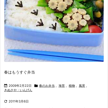
春はもうすぐ弁当

2009年2月22日

春のお弁当
,
海苔
,
植物
,
風景
,
きぬさや・いんげん

2011年3月6日