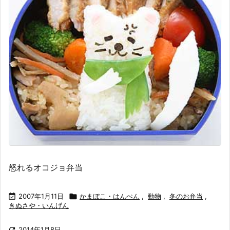
怒れるオコジョ弁当

2007年1月11日

かまぼこ・はんぺん
,
動物
,
冬のお弁当
,
きぬさや・いんげん

2014年1月8日