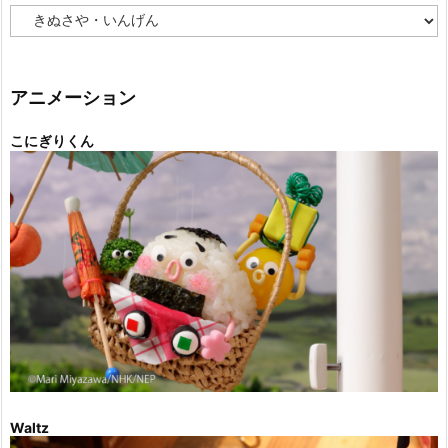
カ
テ
ゴ
リ
ー
アニメーション
こにぎりくん
Waltz