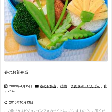
春のお花弁当

2009年4月15日

春のお弁当
,
植物
,
きぬさや・いんげん
,
卵
,
ハム

2010年10月13日
この作り方はピジョンインフォのサイトにございますので、ご覧くだ