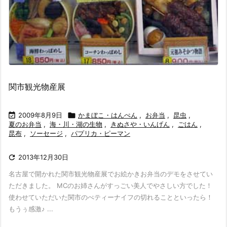
関市観光物産展

2009年8月9日

かまぼこ・はんぺん
,
お弁当
,
昆虫
,
夏のお弁当
,
海・川・湖の生物
,
きぬさや・いんげん
,
ごはん
,
昆布
,
ソーセージ
,
パプリカ・ピーマン

2013年12月30日
名古屋で開かれた関市観光物産展でお絵かきお弁当のデモをさせてい
ただきました。 MCのお姉さんがすっごい美人でやさしい方でした！
使わせていただいた関市のぺティーナイフの切れることといったら！
もうぅ感激♪ ...