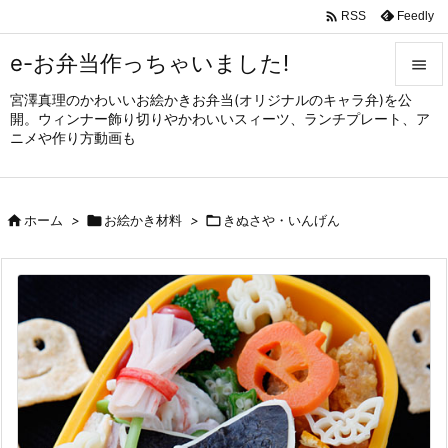

Feedly
RSS
e-お弁当作っちゃいました!

宮澤真理のかわいいお絵かきお弁当(オリジナルのキャラ弁)を公

開。ウィンナー飾り切りやかわいいスィーツ、ランチプレート、ア
メニュ
ニメや作り方動画も

サイド


ホーム
>

お絵かき材料
>

きぬさや・いんげん
前へ

次へ

検索