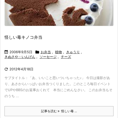
怪しい毒キノコ弁当

2006年9月5日

お弁当
,
植物
,
きゅうり
,
きぬさや・いんげん
,
ソーセージ
,
チーズ

2012年4月18日
サブタイトル：「あ、いいこと思いついちゃった♪」 今日は撮影があ
り、あさからいっぱいお弁当つくりました。このところ毎日イベント
でUPやBBSのお返事おくれて 本当にごめんなさい。 このお弁当もそ
のうち ...
記事を読む
怪しい毒 ...