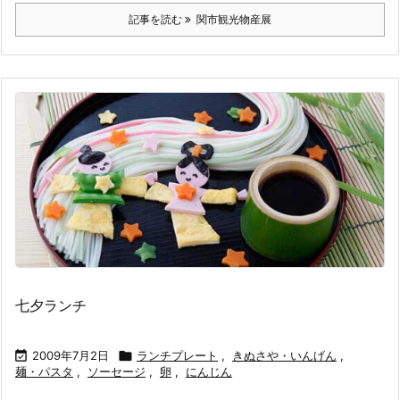
記事を読む
関市観光物産展
七夕ランチ

2009年7月2日

ランチプレート
,
きぬさや・いんげん
,
麺・パスタ
,
ソーセージ
,
卵
,
にんじん