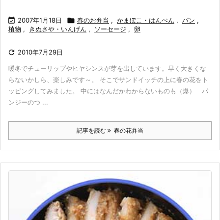

2007年1月18日

春のお弁当
,
かまぼこ・はんぺん
,
パン
,
植物
,
きぬさや・いんげん
,
ソーセージ
,
卵

2010年7月29日
暖冬でチューリップやヒヤシンスが芽を出しています。早く大きくな
らないかしら、楽しみです～。 そこでサンドイッチの上に春の花をト
ッピングしてみました。 中にはなんだかわからないものも（爆） パ
ンジーのつ ...
記事を読む
春の花弁当