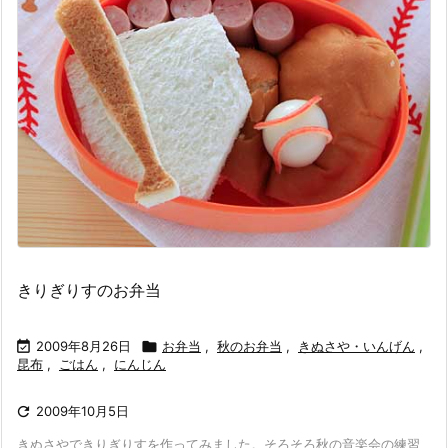
きりぎりすのお弁当

2009年8月26日

お弁当
,
秋のお弁当
,
きぬさや・いんげん
,
昆布
,
ごはん
,
にんじん

2009年10月5日
きぬさやできりぎりすを作ってみました。そろそろ秋の音楽会の練習