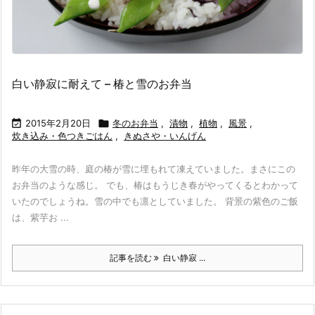
白い静寂に耐えて – 椿と雪のお弁当

2015年2月20日

冬のお弁当
,
漬物
,
植物
,
風景
,
炊き込み・色つきごはん
,
きぬさや・いんげん
昨年の大雪の時、庭の椿が雪に埋もれて凍えていました。まさにこの
お弁当のような感じ。 でも、椿はもうじき春がやってくるとわかって
いたのでしょうね。雪の中でも凛としていました。 背景の紫色のご飯
は、紫芋お ...
記事を読む
白い静寂 ...