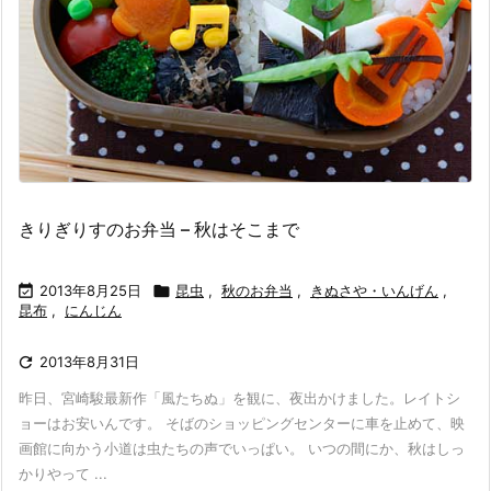
きりぎりすのお弁当 – 秋はそこまで

2013年8月25日

昆虫
,
秋のお弁当
,
きぬさや・いんげん
,
昆布
,
にんじん

2013年8月31日
昨日、宮崎駿最新作「風たちぬ」を観に、夜出かけました。レイトシ
ョーはお安いんです。 そばのショッピングセンターに車を止めて、映
画館に向かう小道は虫たちの声でいっぱい。 いつの間にか、秋はしっ
かりやって ...