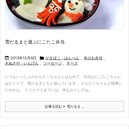
雪だるまと遊ぶにこたこ弁当

2013年12月9日

かまぼこ・はんぺん
,
冬のお弁当
,
きぬさや・いんげん
,
ソーセージ
,
チーズ
いつもいっしょのがんだこちゃんとはなれて、今日はにこたこちゃん
はひとりで、雪だるまたちと遊んでいます。 がんたこちゃんと喧嘩し
たのかな。 クリスマスまでには、仲なおりしてね。
記事を読む
雪だるま ...