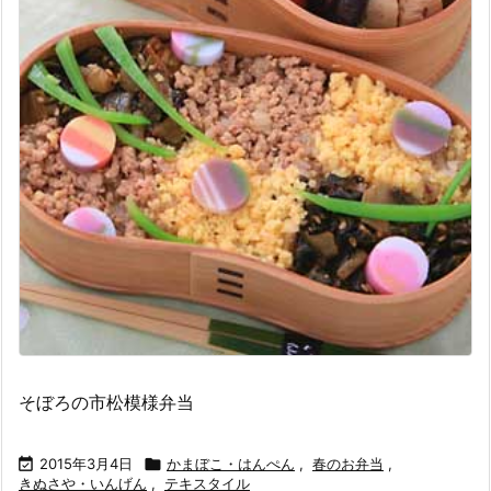
そぼろの市松模様弁当

2015年3月4日

かまぼこ・はんぺん
,
春のお弁当
,
きぬさや・いんげん
,
テキスタイル