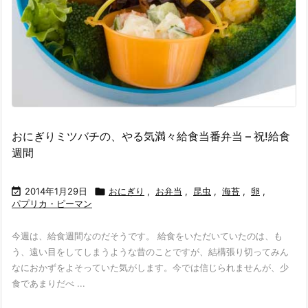
おにぎりミツバチの、やる気満々給食当番弁当 – 祝!給食
週間

2014年1月29日

おにぎり
,
お弁当
,
昆虫
,
海苔
,
卵
,
パプリカ・ピーマン
今週は、給食週間なのだそうです。 給食をいただいていたのは、も
う、遠い目をしてしまうような昔のことですが、結構張り切ってみん
なにおかずをよそっていた気がします。今では信じられませんが、少
食であまりだべ ...