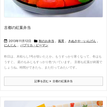
古都の紅葉弁当

2013年11月12日

秋のお弁当
,
風景
,
きぬさや・いんげん
,
にんじん
,
パプリカ・ピーマン
昨日は、木枯らし1号が吹いたとか。もうすっかり寒くなって、冬はも
うすぐ。 庭のもみじもすっかり色づいています。 京都も紅葉が綺麗で
しょうね。時間ができたら、また行ってみたいです。
記事を読む
古都の紅葉弁当