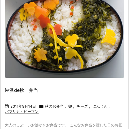
琳派de秋 弁当

2011年9月14日

秋のお弁当
,
卵
,
チーズ
,
にんじん
,
パプリカ・ピーマン
大人のしぶーいお絵かきお弁当です。 こんなお弁当を渡した日のお昼