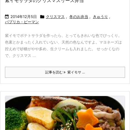
紫イモサラダのクリスマスリース弁当

2014年12月5日

クリスマス
,
冬のお弁当
,
きゅうり
,
パプリカ・ピーマン
紫イモでポテトサラダを作ったら、とってもきれいな色でびっくり。
色素とかまったく入れていない、天然の色なんですよ。マヨネーズは
控えめで砂糖がやや多め、生クリームも入れました。 せっかくなの
で、クリスマス ...
記事を読む
紫イモサ ...