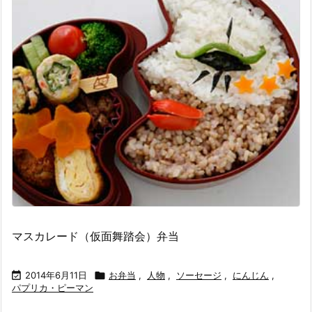
マスカレード（仮面舞踏会）弁当

2014年6月11日

お弁当
,
人物
,
ソーセージ
,
にんじん
,
パプリカ・ピーマン