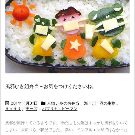
風邪ひき組弁当 – お気をつけくださいね。

2014年1月31日

人物
,
冬のお弁当
,
海・川・湖の生物
,
きゅうり
,
チーズ
,
パプリカ・ピーマン
風邪が流行っているようです。 わたしも先週はすっかり風邪を引いて
しまい、大変つらい状況でした。 幸い、インフルエンザではなかった