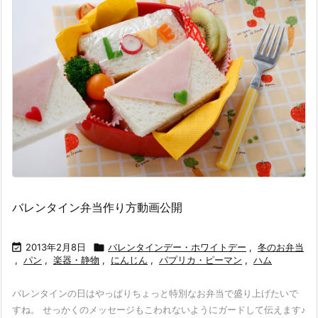
バレンタイン弁当作り方動画公開

2013年2月8日

バレンタインデー・ホワイトデー
,
冬のお弁当
,
パン
,
楽器・静物
,
にんじん
,
パプリカ・ピーマン
,
ハム
バレンタインの日はやっぱりちょっと特別なお弁当で盛り上げたいで
すね。 せっかくのメッセージもこわれないようにガードして伝えます♪