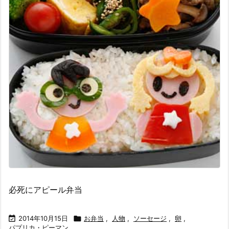
必死にアピール弁当

2014年10月15日

お弁当
,
人物
,
ソーセージ
,
卵
,
パプリカ・ピーマン