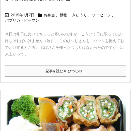

2015年1月7日

お弁当
,
動物
,
きゅうり
,
ソーセージ
,
パプリカ・ピーマン
今日は昨日に比べてちょっと寒いのですが、こういう日に限って出か
けなければいけません（泣）。 このひつじさんも、バックを抱えてお
でかけするところ。 おばさんを作ったつもりはなかったのですが、出
来上がって ...
記事を読む
ひつじの ...