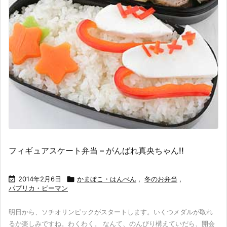
フィギュアスケート弁当 – がんばれ真央ちゃん!!

2014年2月6日

かまぼこ・はんぺん
,
冬のお弁当
,
パプリカ・ピーマン
明日から、ソチオリンピックがスタートします。いくつメダルが取れ
るか楽しみですね。わくわく。 なんて、のんびり構えていだら、開会