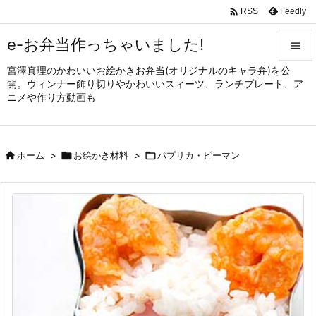

Feedly
RSS
e-お弁当作っちゃいました!

宮澤真理のかわいいお絵かきお弁当(オリジナルのキャラ弁)を公

開。ウィンナー飾り切りやかわいいスィーツ、ランチプレート、ア
メニュ
ニメや作り方動画も

サイド


ホーム
>

お絵かき材料
>

パプリカ・ピーマン
前へ

次へ

検索