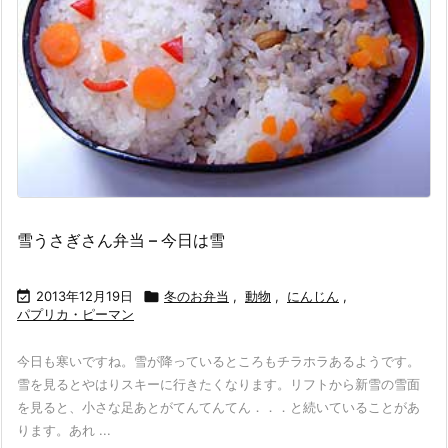
雪うさぎさん弁当 – 今日は雪

2013年12月19日

冬のお弁当
,
動物
,
にんじん
,
パプリカ・ピーマン
今日も寒いですね。雪が降っているところもチラホラあるようです。
雪を見るとやはりスキーに行きたくなります。リフトから新雪の雪面
を見ると、小さな足あとがてんてんてん．．．と続いていることがあ
ります。あれ ...