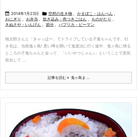

2014年1月23日

空想の生き物
,
かまぼこ・はんぺん
,
おにぎり
,
お弁当
,
炊き込み・色つきごはん
,
ものがたり
,
きぬさや・いんげん
,
節分
,
パプリカ・ピーマン
桃太郎さんと「きゃっほー」でドライブしている子鬼ちゃんです。行
き先は、当然鬼ヶ島! 悪い噂を聞いて鬼退治に行く途中、鬼ヶ島に帰る
ところの子鬼ちゃんと会って、「いいやつじゃん♪」ということで意気
投合して ...
記事を読む
鬼ヶ島ま ...