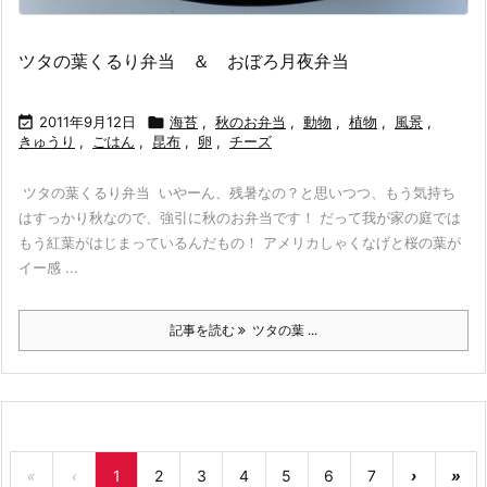
ツタの葉くるり弁当 ＆ おぼろ月夜弁当

2011年9月12日

海苔
,
秋のお弁当
,
動物
,
植物
,
風景
,
きゅうり
,
ごはん
,
昆布
,
卵
,
チーズ
ツタの葉くるり弁当 いやーん、残暑なの？と思いつつ、もう気持ち
はすっかり秋なので、強引に秋のお弁当です！ だって我が家の庭では
もう紅葉がはじまっているんだもの！ アメリカしゃくなげと桜の葉が
イー感 ...
記事を読む
ツタの葉 ...
«
‹
1
2
3
4
5
6
7
›
»