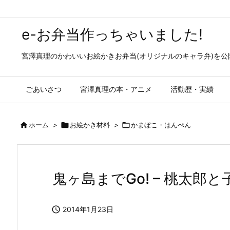
e-お弁当作っちゃいました!
宮澤真理のかわいいお絵かきお弁当(オリジナルのキャラ弁)を
ごあいさつ
宮澤真理の本・アニメ
活動歴・実績

ホーム
>

お絵かき材料
>

かまぼこ・はんぺん
鬼ヶ島までGo! – 桃太郎

2014年1月23日