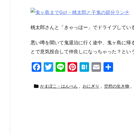
桃太郎さんと「きゃっほー」でドライブしている
悪い噂を聞いて鬼退治に行く途中、鬼ヶ島に帰
とで意気投合して仲良しになっちゃった？という
F
T
Li
Pi
H
E
共
a
w
n
nt
at
m
有
c
itt
e
er
e
ai

かまぼこ・はんぺん
,
おにぎり
,
空想の生き物
,
e
er
e
n
l
b
st
a
o
o
k