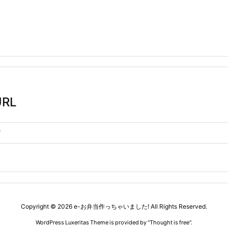
RL
Copyright ©
2026
e-お弁当作っちゃいました!
All Rights Reserved.
WordPress Luxeritas Theme is provided by "
Thought is free
".