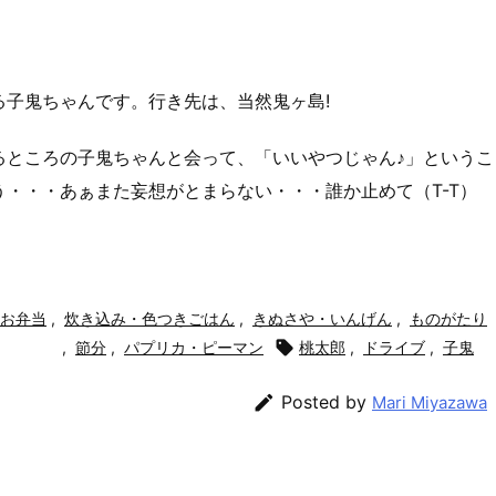
子鬼ちゃんです。行き先は、当然鬼ヶ島!
るところの子鬼ちゃんと会って、「いいやつじゃん♪」というこ
・・・あぁまた妄想がとまらない・・・誰か止めて（T-T）
お弁当
,
炊き込み・色つきごはん
,
きぬさや・いんげん
,
ものがたり
,
節分
,
パプリカ・ピーマン

桃太郎
,
ドライブ
,
子鬼

Posted by
Mari Miyazawa