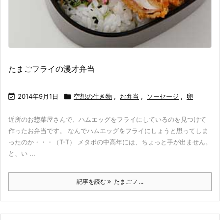
たまごフライの漫才弁当

2014年9月1日

空想の生き物
,
お弁当
,
ソーセージ
,
卵
近所のお惣菜屋さんで、ハムエッグをフライにしているのを見つけて
作ったお弁当です。 なんでハムエッグをフライにしょうと思ってしま
ったのか・・・（T-T） メタボの中高年には、ちょっと手が出ません。
と、い ...
記事を読む
たまごフ ...