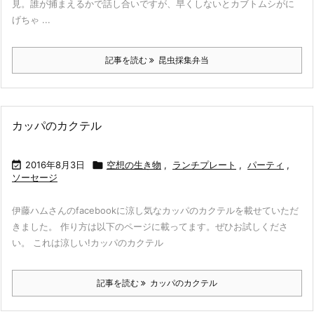
見。誰が捕まえるかで話し合いですが、早くしないとカブトムシがに
げちゃ ...
記事を読む
昆虫採集弁当
カッパのカクテル

2016年8月3日

空想の生き物
,
ランチプレート
,
パーティ
,
ソーセージ
伊藤ハムさんのfacebookに涼し気なカッパのカクテルを載せていただ
きました。 作り方は以下のページに載ってます。ぜひお試しくださ
い。 これは涼しい!カッパのカクテル
記事を読む
カッパのカクテル