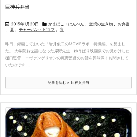
巨神兵弁当

2015年1月20日

かまぼこ・はんぺん
,
空想の生き物
,
お弁当
,
豆
,
チャーハン・ピラフ
,
卵
昨日、録画しておいた「岩井俊二のMOVIEラボ 特撮編」を見まし
た。 大学院お世話になった岸野先生、ゆうばり映画祭でお見かけした
樋口監督、エヴァンゲリオンの庵野監督のお話を興味深くお聞きして
いたのです ...
記事を読む
巨神兵弁当