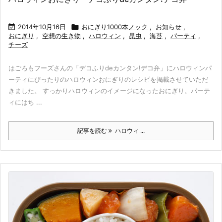

2014年10月16日

おにぎり1000本ノック
,
お知らせ
,
おにぎり
,
空想の生き物
,
ハロウィン
,
昆虫
,
海苔
,
パーティ
,
チーズ
はごろもフーズさんの「デコふりdeカンタン!デコ弁」にハロウィンパ
ーティにぴったりのハロウィンおにぎりのレシピを掲載させていただ
きました。 すっかりハロウィンのイメージになったおにぎり。パーテ
ィにはち ...
記事を読む
ハロウィ ...