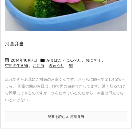
河童弁当

2014年10月7日

かまぼこ・はんぺん
,
おにぎり
,
空想の生き物
,
お弁当
,
きゅうり
,
卵
流れてきたお花にご機嫌の河童くんです。おうちに飾って楽しむのか
しら。 河童の頭のお皿は、ゆで卵の白身で作ってます。薄く切るだけ
で簡単にできるのですが、水をためているのだから、本当は凹んでな
いといけない ...
記事を読む
河童弁当