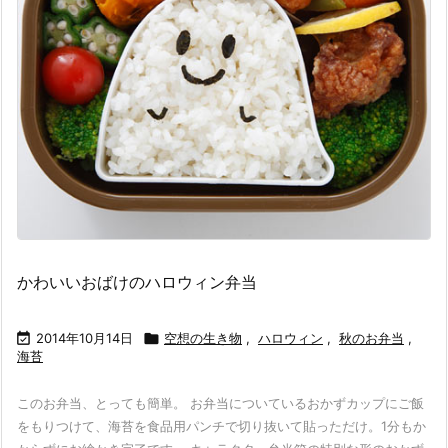
かわいいおばけのハロウィン弁当

2014年10月14日

空想の生き物
,
ハロウィン
,
秋のお弁当
,
海苔
このお弁当、とっても簡単。 お弁当についているおかずカップにご飯
をもりつけて、海苔を食品用パンチで切り抜いて貼っただけ。1分もか