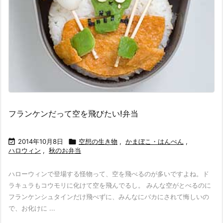
フランケンだって空を飛びたい!弁当

2014年10月8日

空想の生き物
,
かまぼこ・はんぺん
,
ハロウィン
,
秋のお弁当
ハローウィンで登場する怪物って、空を飛べるのが多いですよね。ド
ラキュラもコウモリに化けて空を飛んでるし。 みんな空がとべるのに
フランケンシュタインだけ飛べずに、みんなにバカにされて悔しいの
で、お化けに ...