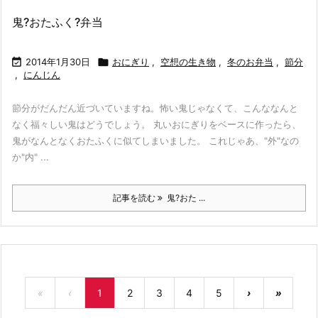
鬼?おたふく?弁当

2014年1月30日

おにぎり
,
空想の生き物
,
冬のお弁当
,
節分
,
にんじん
節分がだんだん近づいていますね。怖い鬼じゃなくて、こんななんと
なく福々しい鬼はどうでしょう。 丸いおにぎりをベースに作ったら、
鬼がなんとなくおたふくに似てしまいました。 これじゃあ、"外"なの
か"内" ...
記事を読む
鬼?おた ...
«
‹
1
2
3
4
5
›
»