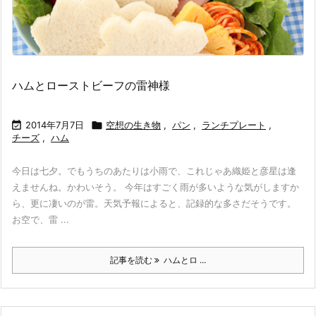
ハムとローストビーフの雷神様

2014年7月7日

空想の生き物
,
パン
,
ランチプレート
,
チーズ
,
ハム
今日は七夕。でもうちのあたりは小雨で、これじゃあ織姫と彦星は逢
えませんね。かわいそう。 今年はすごく雨が多いような気がしますか
ら、更に凄いのが雷。天気予報によると、記録的な多さだそうです。
お空で、雷 ...
記事を読む
ハムとロ ...