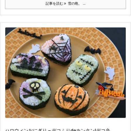
記事を読む
雪の晩、 ...
ハロウィンおにぎり – デコふりdeカンタン!デコ弁