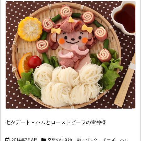
七夕デート – ハムとローストビーフの雷神様

2014年7月8日

空想の生き物
,
麺・パスタ
,
チーズ
,
ハム