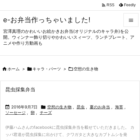

Feedly
RSS
e-お弁当作っちゃいました!

宮澤真理のかわいいお絵かきお弁当(オリジナルのキャラ弁)を公

開。ウィンナー飾り切りやかわいいスィーツ、ランチプレート、ア
メニュ
ニメや作り方動画も

サイド


ホーム
>

キャラ・パーツ
>

空想の生き物
前へ

次へ
昆虫採集弁当

検索

2016年9月7日

空想の生き物
,
昆虫
,
夏のお弁当
,
海苔
,
ソーセージ
,
卵
,
チーズ
伊藤ハムさんのfacebookに昆虫採集弁当を載せていただきました。 カ
ッパ君達が昆虫採集に出かけて、クワガタと大きなカブトムシを発