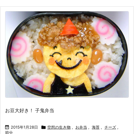
お豆大好き！ 子鬼弁当

2015年1月28日

空想の生き物
,
お弁当
,
海苔
,
チーズ
,
節分