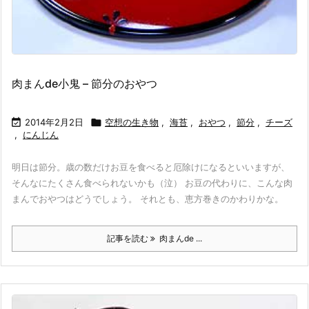
肉まんde小鬼 – 節分のおやつ

2014年2月2日

空想の生き物
,
海苔
,
おやつ
,
節分
,
チーズ
,
にんじん
明日は節分。歳の数だけお豆を食べると厄除けになるといいますが、
そんなにたくさん食べられないかも（泣） お豆の代わりに、こんな肉
まんでおやつはどうでしょう。 それとも、恵方巻きのかわりかな。
記事を読む
肉まんde ...