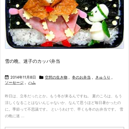
雪の晩、迷子のカッパ弁当

2014年11月8日

空想の生き物
,
冬のお弁当
,
きゅうり
,
ソーセージ
,
ハム
昨日は、立冬だったとか。もう冬が来るんですね。 夏のころは、もう
涼しくなることはないんじゃないか、なんて思うほど毎日暑かったの
に。季節って不思議です。 というわけで、早くも冬のお弁当です。 雪
の晩に迷 ...