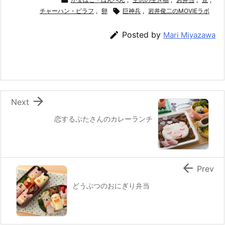
c
itt
e
er
e
ai
e
チャーハン・ピラフ
er
e
,
卵
n

巨神兵
l
,
岩井俊二のMOVIEラボ
b
st
a

Posted by
Mari Miyazawa
o
o
k

Next
恋するぶたさんのカレーランチ

Prev
どうぶつのおにぎり弁当