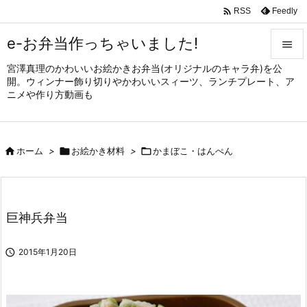

Feedly
RSS
e-お弁当作っちゃいました!

宮澤真理のかわいいお絵かきお弁当(オリジナルのキャラ弁)を公

開。ウィンナー飾り切りやかわいいスィーツ、ランチプレート、ア
メニュ
ニメや作り方動画も

サイド


ホーム
>

お絵かき材料
>

かまぼこ・はんぺん
前へ

次へ

巨神兵弁当
検索

2015年1月20日