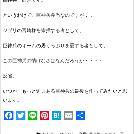
というわけで、巨神兵弁当なのですが．．．
ジブリの宮崎様を崇拝する者として、
巨神兵のオームの屠りっぷりを愛する者として、
この巨神兵の情けなさはなんだろうか・・・・
反省。
いつか、もっと迫力ある巨神兵の最後を作ってみたいと思
います。
F
T
Li
Pi
H
E
共
a
w
n
nt
at
m
有

かまぼこ・はんぺん
,
空想の生き物
,
お弁当
,
豆
,