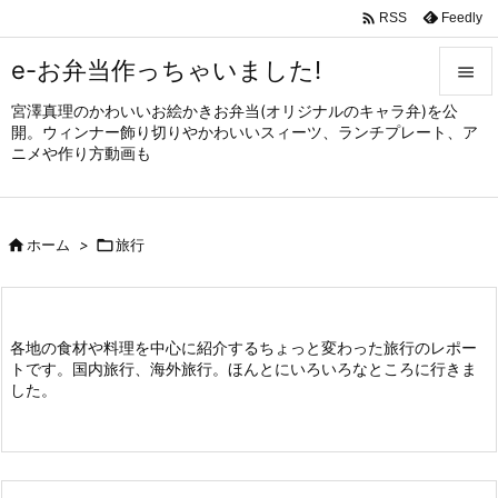

Feedly
RSS
e-お弁当作っちゃいました!

宮澤真理のかわいいお絵かきお弁当(オリジナルのキャラ弁)を公

開。ウィンナー飾り切りやかわいいスィーツ、ランチプレート、ア
メニュ
ニメや作り方動画も

サイド


ホーム
>

旅行
前へ

次へ

各地の食材や料理を中心に紹介するちょっと変わった旅行のレポー
トです。国内旅行、海外旅行。ほんとにいろいろなところに行きま
検索
した。