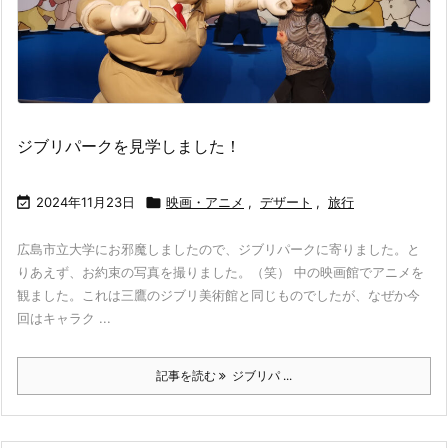
ジブリパークを見学しました！

2024年11月23日

映画・アニメ
,
デザート
,
旅行
広島市立大学にお邪魔しましたので、ジブリパークに寄りました。と
りあえず、お約束の写真を撮りました。（笑） 中の映画館でアニメを
観ました。これは三鷹のジブリ美術館と同じものでしたが、なぜか今
回はキャラク ...
記事を読む
ジブリパ ...