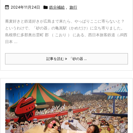

2024年11月24日

鉄分補給
,
旅行
蕎麦好きと鉄道好きが広島まで来たら、やっぱりここに寄らないと？
というわけで、「砂の器」の亀嵩駅（かめだけ）に立ち寄りました。
島根県仁多郡奥出雲町 郡 （ こおり ） にある、西日本旅客鉄道（JR西
日本 ...
記事を読む
「砂の器 ...