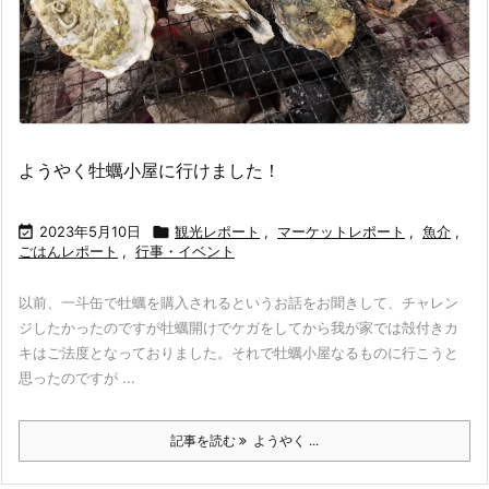
ようやく牡蠣小屋に行けました！

2023年5月10日

観光レポート
,
マーケットレポート
,
魚介
,
ごはんレポート
,
行事・イベント
以前、一斗缶で牡蠣を購入されるというお話をお聞きして、チャレン
ジしたかったのですが牡蠣開けでケガをしてから我が家では殻付きカ
キはご法度となっておりました。それで牡蠣小屋なるものに行こうと
思ったのですが ...
記事を読む
ようやく ...