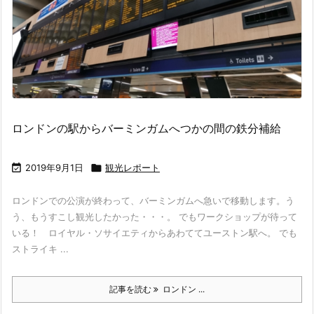
ロンドンの駅からバーミンガムへつかの間の鉄分補給

2019年9月1日

観光レポート
ロンドンでの公演が終わって、バーミンガムへ急いで移動します。う
う、もうすこし観光したかった・・・。 でもワークショップが待って
いる！ ロイヤル・ソサイエティからあわててユーストン駅へ。 でも
ストライキ ...
記事を読む
ロンドン ...