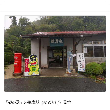
「砂の器」の亀嵩駅（かめだけ）見学