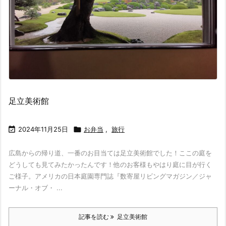
足立美術館

2024年11月25日

お弁当
,
旅行
広島からの帰り道、一番のお目当ては足立美術館でした！ここの庭を
どうしても見てみたかったんです！他のお客様もやはり庭に目が行く
ご様子。アメリカの日本庭園専門誌『数寄屋リビングマガジン／ジャ
ーナル・オブ・ ...
記事を読む
足立美術館