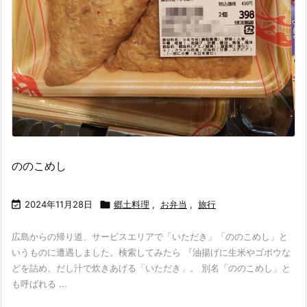
ののこめし

2024年11月28日

郷土料理
,
お弁当
,
旅行
広島からの帰り道、サービスエリアで「いただき」「ののこめし」と
いうものに遭遇しました。検索してみたら 『油揚げに生米やゴボウな
どを詰め、だし汁で炊きあげる「いただき」。 別名「ののこめし」と
も呼ばれる ...