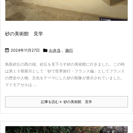
砂の美術館 見学

2024年11月27日

お弁当
,
旅行
鳥取砂丘の西の端、砂丘を見下ろす砂の美術館に行きました。この時
は第１５期展示として「砂で世界旅行・フランス編」としてフランス
の歴史や人物、文化をテーマにした砂の彫像が展示されていました。
マドモアゼルは ...
記事を読む
砂の美術館 見学