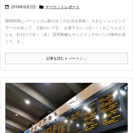

2019年9月2日

マーケットレポート
隙間時間にバーミンガム駅の近くのお店を探索！ 大きなショッピング
モールがあって、大賑わいです。 お菓子もいっぱい！！おこちゃまた
ちも 釘付けです～（笑） 質実剛健なサンドイッチやパンの陳列が多
くて、さ ...
記事を読む
バーミン ...