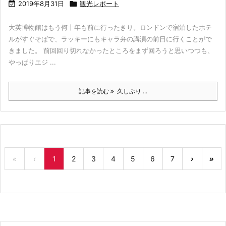

2019年8月31日

観光レポート
大英博物館はもう何十年も前に行ったきり。ロンドンで宿泊したホテ
ルがすぐそばで、ラッキーにもキャラ弁の講演の前日に行くことがで
きました。 前回回り切れなかったところをまず回ろうと思いつつも、
やっぱりエジ ...
記事を読む
久しぶり ...
«
‹
1
2
3
4
5
6
7
›
»