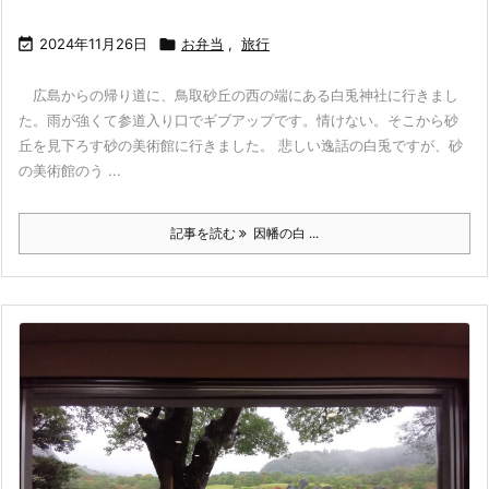

2024年11月26日

お弁当
,
旅行
広島からの帰り道に、鳥取砂丘の西の端にある白兎神社に行きまし
た。雨が強くて参道入り口でギブアップです。情けない。そこから砂
丘を見下ろす砂の美術館に行きました。 悲しい逸話の白兎ですが、砂
の美術館のう ...
記事を読む
因幡の白 ...