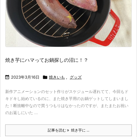
焼き芋にハマってお鍋探しの沼に！？

2023年3月16日

焼きいも
,
グッズ
新作アニメーションのセット作りがスケジュール遅れてて、今回もド
キドキし始めているのに、また焼き芋用のお鍋ゲットしてしまいまし
た！断捨離中なので買うつもりはなかったのですが、またまたお祝い
のお返しにいた ...
記事を読む
焼き芋に ...