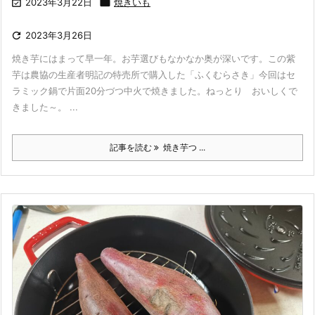

2023年3月22日

焼きいも

2023年3月26日
焼き芋にはまって早一年。お芋選びもなかなか奥が深いです。この紫
芋は農協の生産者明記の特売所で購入した「ふくむらさき」今回はセ
ラミック鍋で片面20分づつ中火で焼きました。ねっとり おいしくで
きました～。 ...
記事を読む
焼き芋つ ...