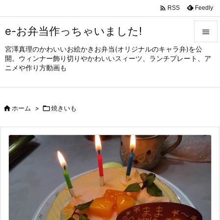

Feedly
RSS
e-お弁当作っちゃいました!

宮澤真理のかわいいお絵かきお弁当(オリジナルのキャラ弁)を公

開。ウィンナー飾り切りやかわいいスィーツ、ランチプレート、ア
メニュ
ニメや作り方動画も

サイド


ホーム
>

焼きいも
前へ

次へ

検索