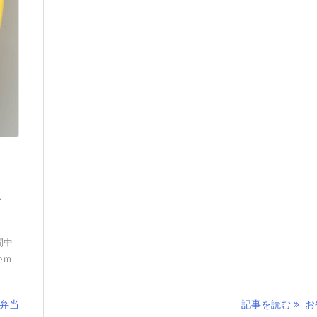
,
間中
いｍ
弁当
記事を読む
おや