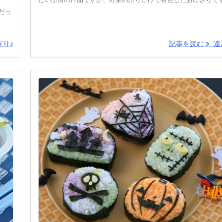
だっ
り♪
記事を読む
遠足