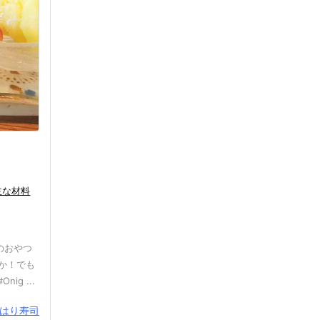
主な材料
のおやつ
か！でも
g ...
はり寿司