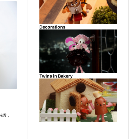
Decorations
Twins in Bakery
特設
,