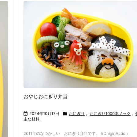
おやじおにぎり弁当

2024年10月17日

おにぎり
,
おにぎり1000本ノック
,
主な材料
2011年のなつかしい おにぎり弁当です。 #OnigiriAction