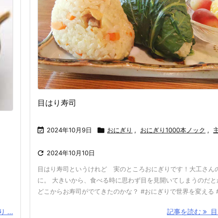
目はり寿司

2024年10月9日

おにぎり
,
おにぎり1000本ノック
,

2024年10月10日
目はり寿司というけれど 実のところおにぎりです！大工さん
に。 大きいから、食べる時に思わず目を見開いてしまうのだと
どこからお寿司がでてきたのかな？ #おにぎりで世界を変える #Oni
...
記事を読む
目