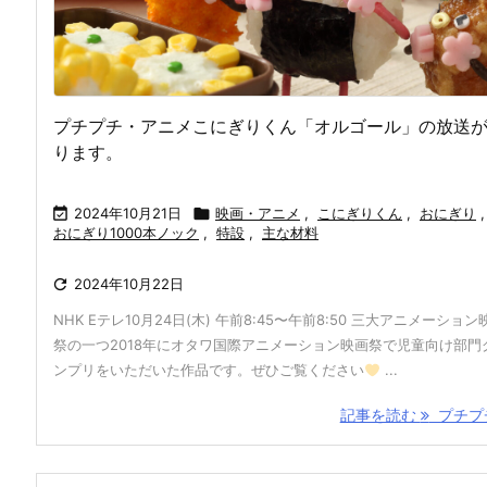
プチプチ・アニメこにぎりくん「オルゴール」の放送
ります。

2024年10月21日

映画・アニメ
,
こにぎりくん
,
おにぎり
,
おにぎり1000本ノック
,
特設
,
主な材料

2024年10月22日
NHK Eテレ10月24日(木) 午前8:45〜午前8:50 三大アニメーション
祭の一つ2018年にオタワ国際アニメーション映画祭で児童向け部門
ンプリをいただいた作品です。ぜひご覧ください
...
記事を読む
プチプチ 