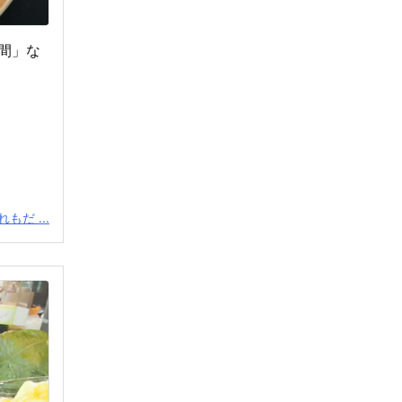
間」な
もだ ...