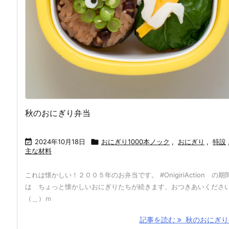
秋のおにぎり弁当

2024年10月18日

おにぎり1000本ノック
,
おにぎり
,
特設
主な材料
これは懐かしい！２００５年のお弁当です。 #OnigiriAction の期
は ちょっと懐かしいおにぎりたちが続きます、おつきあいくださ
（＿）ｍ
記事を読む
秋のおにぎり