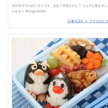
2011年９月のおにぎりです。あれ？宇宙人かも？ そもそも巻きずし
たかも？ #OnigiriAction
記事を読む
ドクロおにぎ