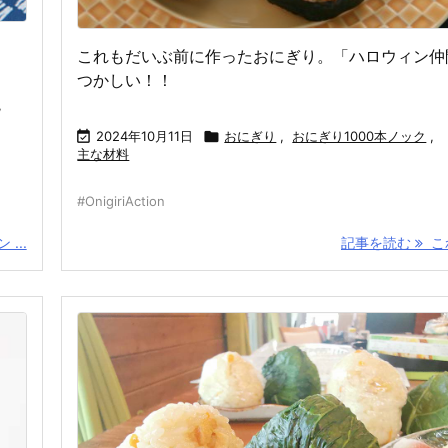
これもだいぶ前に作ったおにぎり。「ハロウィン仲
つかしい！！
,

2024年10月11日

おにぎり
,
おにぎり1000本ノック
,
主な材料
#OnigiriAction
...
記事を読む
これ