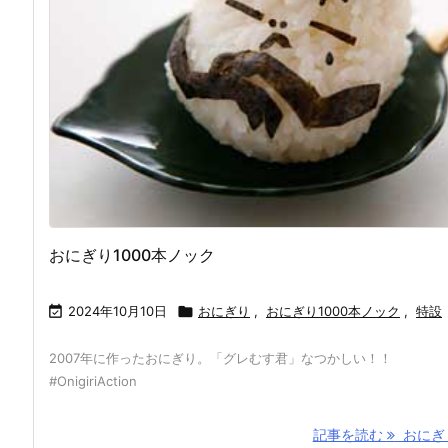
おにぎり1000本ノック

2024年10月10日

おにぎり
,
おにぎり1000本ノック
,
特設
2007年に作ったおにぎり。「グレむす君」なつかしい！！
#OnigiriAction
記事を読む
おにぎり 