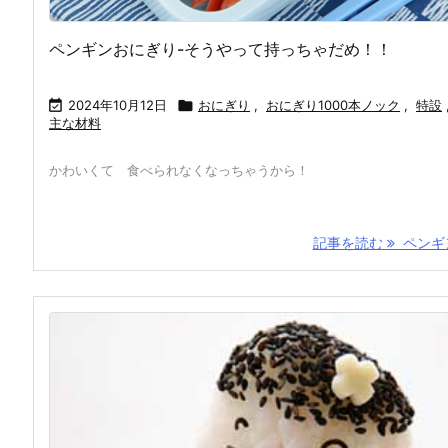
ペンギンおにぎり-そうやって持っちゃだめ！！

2024年10月12日

おにぎり
,
おにぎり1000本ノック
,
特設
主な材料
かわいくて 食べられなくなっちゃうから！
記事を読む
ペンギン 