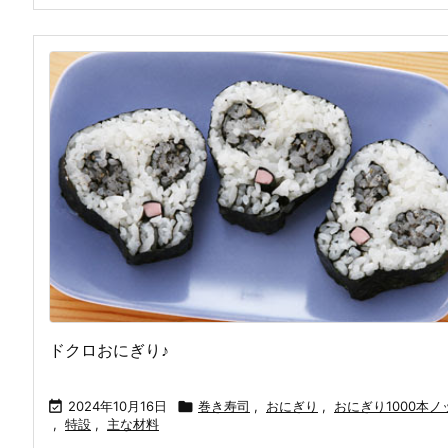
ドクロおにぎり♪

2024年10月16日

巻き寿司
,
おにぎり
,
おにぎり1000本ノ
,
特設
,
主な材料