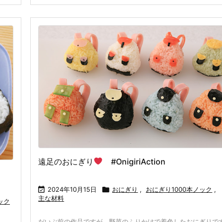
遠足のおにぎり
#OnigiriAction

2024年10月15日

おにぎり
,
おにぎり1000本ノック
,
主な材料
ック
だいぶ前の作品ですが、野菜のふりかけで着色したおにぎりで