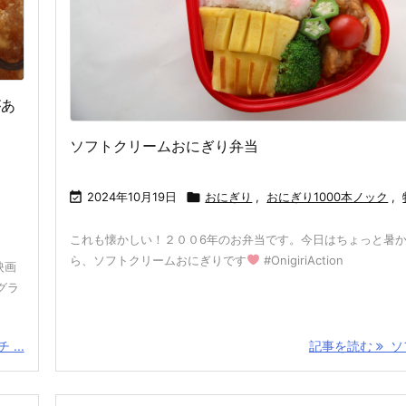
があ
ソフトクリームおにぎり弁当

2024年10月19日

おにぎり
,
おにぎり1000本ノック
,
これも懐かしい！２００6年のお弁当です。今日はちょっと暑
ら、ソフトクリームおにぎりです
#OnigiriAction
映画
グラ
...
記事を読む
ソフ