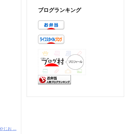
ブログランキング
じお ...