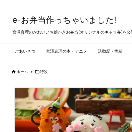
e-お弁当作っちゃいました!
宮澤真理のかわいいお絵かきお弁当(オリジナルのキャラ弁)を
ごあいさつ
宮澤真理の本・アニメ
活動歴・実績

ホーム
>

特設