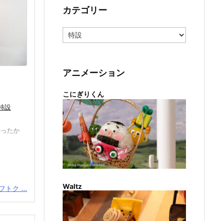
カテゴリー
カ
テ
ゴ
リ
ー
アニメーション
こにぎりくん
特設
かったか
Waltz
トク ...