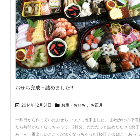
おせち完成 – 詰めました!!

2014年12月31日

お重・おせち
,
お正月
一昨日から作っていたおせち、ついに出来ました。 お出かけの準備
たら時間がなくなっちゃって、2軒分、だだだっと詰めただけで終
あーん一番楽しいところが無くなっちゃった(ToT) かまぼこ あっ ..