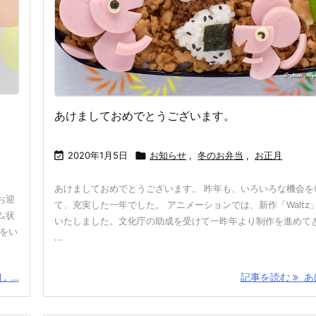
あけましておめでとうございます。

2020年1月5日

お知らせ
,
冬のお弁当
,
お正月
あけましておめでとうございます。 昨年も、いろいろな機会を
お迎
て、充実した一年でした。 アニメーションでは、新作「Waltz
ム状
いたしました。文化庁の助成を受けて一昨年より制作を進めて
会をい
...
...
記事を読む
あけ