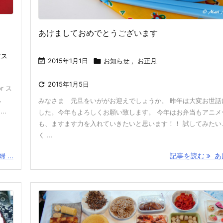
あけましておめでとうございます
マス

2015年1月1日

お知らせ
,
お正月

2015年1月5日
r ス
し
みなさま 元旦をいががお迎えでしょうか。 昨年は大変お世話
..
した。今年もよろしくお願い致します。 今年はお弁当もアニメ
も、ますます力を入れていきたいと思います！！ 試してみたい
く ...
...
記事を読む
あけ