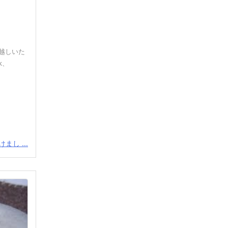
越しいた
k、
まし ...