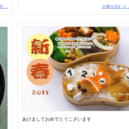
...
記事を読む
お
あけましておめでとうこざいます