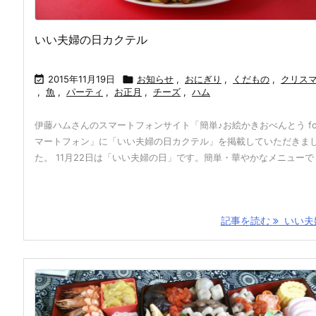
いい夫婦の日カクテル

2015年11月19日

お知らせ
,
おにぎり
,
くだもの
,
クリス
,
魚
,
パーティ
,
お正月
,
チーズ
,
ハム
伊藤ハムさんのスマートフォンサイト「簡単♪お絵かきおべんとう fo
マートフォン」に「いい夫婦の日カクテル」を掲載していただきま
た。 11月22日は「いい夫婦の日」です。簡単・華やかなメニューで .
記事を読む
いい夫婦 