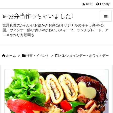

Feedly
RSS
e-お弁当作っちゃいました!

宮澤真理のかわいいお絵かきお弁当(オリジナルのキャラ弁)を公

開。ウィンナー飾り切りやかわいいスィーツ、ランチプレート、ア
メニュ
ニメや作り方動画も

サイド


ホーム
>

行事・イベント
>

バレンタインデー・ホワイトデー
前へ

次へ

検索