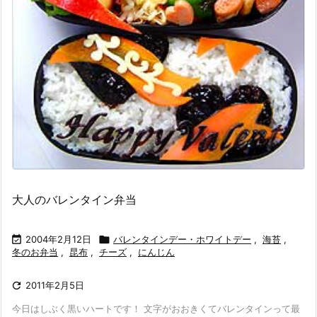
大人のバレンタイン弁当

2004年2月12日

バレンタインデー・ホワイトデー
,
海苔
,
冬のお弁当
,
昆布
,
チーズ
,
にんじん

2011年2月5日
今日はしぶく黒いハートです！ 文字がおおきくてバレンタインって最