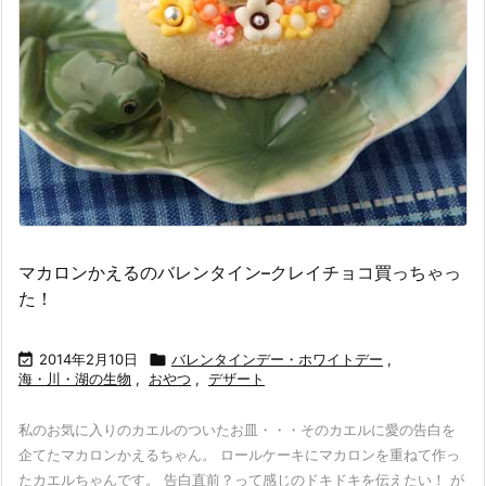
マカロンかえるのバレンタイン–クレイチョコ買っちゃっ
た！

2014年2月10日

バレンタインデー・ホワイトデー
,
海・川・湖の生物
,
おやつ
,
デザート
私のお気に入りのカエルのついたお皿・・・そのカエルに愛の告白を
企てたマカロンかえるちゃん。 ロールケーキにマカロンを重ねて作っ
たカエルちゃんです。 告白直前？って感じのドキドキを伝えたい！ が