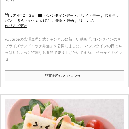

2014年2月3日

バレンタインデー・ホワイトデー
,
お弁当
,
パン
,
きぬさや・いんげん
,
楽器・静物
,
卵
,
ハム
,
作り方ビデオ
youtubeの宮澤真理公式チャンネルに新しい動画「バレンタインのサ
プライズサンドイッチ弁当」を公開しました。 バレンタインの日はや
っぱりちょっと特別なお弁当で盛り上げたいですね。 せっかくのメッ
セー ...
記事を読む
バレンタ ...