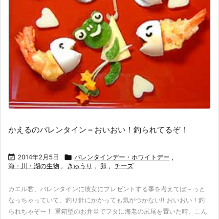
かえるのバレンタイン – おいおい！釣られてるぞ！

2014年2月5日

バレンタインデー・ホワイトデー
,
海・川・湖の生物
,
きゅうり
,
卵
,
チーズ
カエル君、バレンタインに彼女にプレゼントする事を考えてぼ～っと
なっちゃっていて、釣り針にかかっても気がつかない!! おいおい！釣
られちゃぞー！ 重箱型のお弁当でフタに海老の尻尾を置いた時、こん