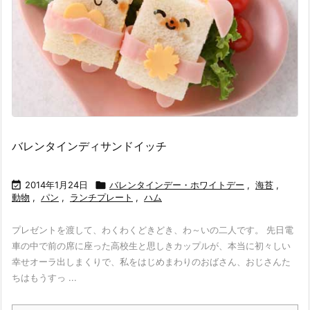
バレンタインディサンドイッチ

2014年1月24日

バレンタインデー・ホワイトデー
,
海苔
,
動物
,
パン
,
ランチプレート
,
ハム
プレゼントを渡して、わくわくどきどき、わ～いの二人です。 先日電
車の中で前の席に座った高校生と思しきカップルが、本当に初々しい
幸せオーラ出しまくりで、私をはじめまわりのおばさん、おじさんた
ちはもうすっ ...