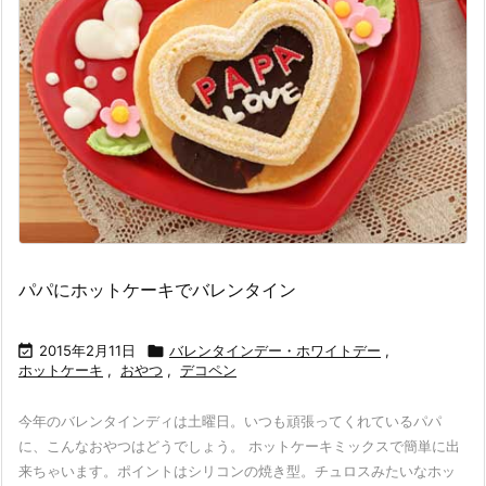
パパにホットケーキでバレンタイン

2015年2月11日

バレンタインデー・ホワイトデー
,
ホットケーキ
,
おやつ
,
デコペン
今年のバレンタインディは土曜日。いつも頑張ってくれているパパ
に、こんなおやつはどうでしょう。 ホットケーキミックスで簡単に出
来ちゃいます。ポイントはシリコンの焼き型。チュロスみたいなホッ