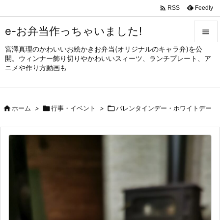

Feedly
RSS
e-お弁当作っちゃいました!

宮澤真理のかわいいお絵かきお弁当(オリジナルのキャラ弁)を公

開。ウィンナー飾り切りやかわいいスィーツ、ランチプレート、ア
メニュ
ニメや作り方動画も

サイド


ホーム
>

行事・イベント
>

バレンタインデー・ホワイトデー
前へ

次へ

検索