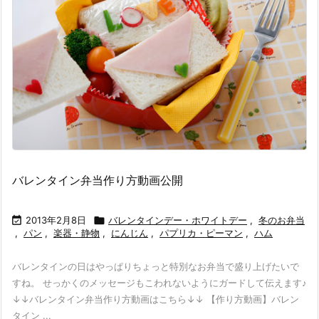
バレンタイン弁当作り方動画公開

2013年2月8日

バレンタインデー・ホワイトデー
,
冬のお弁当
,
パン
,
楽器・静物
,
にんじん
,
パプリカ・ピーマン
,
ハム
バレンタインの日はやっぱりちょっと特別なお弁当で盛り上げたいで
すね。 せっかくのメッセージもこわれないようにガードして伝えます♪
↓↓バレンタイン弁当作り方動画はこちら↓↓ 【作り方動画】バレン
タイン ...