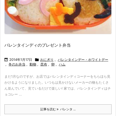
バレンタインディのプレゼント弁当

2014年1月17日

おにぎり
,
バレンタインデー・ホワイトデー
,
冬のお弁当
,
動物
,
昆布
,
卵
,
ハム
まだ1月なのですが、お店ではバレンタインディコーナーをちらほら見
かけるようになりました。いつもは見かけないメーカーの物もたくさ
ん並んでいて、見ているだけで楽しい! 家では、バレンタインディはチ
ョコレー ...
記事を読む
バレンタ ...