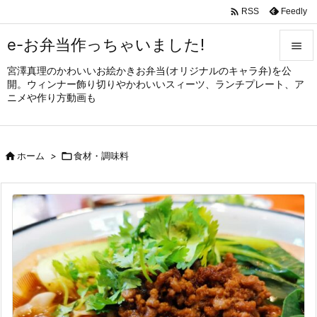

Feedly
RSS
e-お弁当作っちゃいました!

宮澤真理のかわいいお絵かきお弁当(オリジナルのキャラ弁)を公

開。ウィンナー飾り切りやかわいいスィーツ、ランチプレート、ア
メニュ
ニメや作り方動画も

サイド


ホーム
>

食材・調味料
前へ

次へ

検索