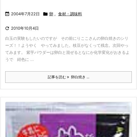

2004年7月22日

卵
,
食材・調味料

2010年10月4日
白玉の実験もしたいのですが その前にりここさんの卵白焼きのシリ
ーズ！！ようやく やってみました。枝豆がなくって残念。次回やっ
てみます。 紫芋パウダーは卵白と混ぜるとなにか化学変化がおきるよ
うで 紺色に ...
記事を読む
卵白焼き ...