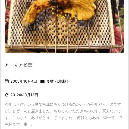
どーんと松茸

2005年10月4日

食材・調味料

2012年10月13日
今年は不作という事で松茸にありつけるのかどうか心配だったのです
が、どどーんと届きました。もちろんいただきものです。買えないで
す、こんなの。ありがとうございました。 何はともあれ「焼松茸」で
乾杯です。生 ...