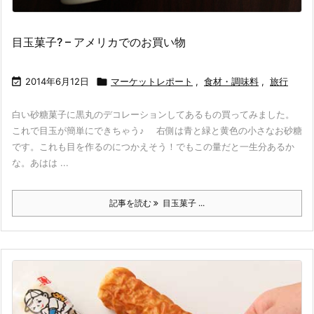
目玉菓子? – アメリカでのお買い物

2014年6月12日

マーケットレポート
,
食材・調味料
,
旅行
白い砂糖菓子に黒丸のデコレーションしてあるもの買ってみました。
これで目玉が簡単にできちゃう♪ 右側は青と緑と黄色の小さなお砂糖
です。これも目を作るのにつかえそう！でもこの量だと一生分あるか
な。あはは ...
記事を読む
目玉菓子 ...