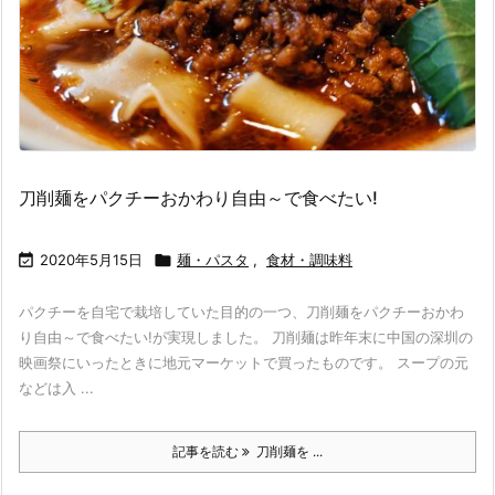
刀削麺をパクチーおかわり自由～で食べたい!

2020年5月15日

麺・パスタ
,
食材・調味料
パクチーを自宅で栽培していた目的の一つ、刀削麺をパクチーおかわ
り自由～で食べたい!が実現しました。 刀削麺は昨年末に中国の深圳の
映画祭にいったときに地元マーケットで買ったものです。 スープの元
などは入 ...
記事を読む
刀削麺を ...