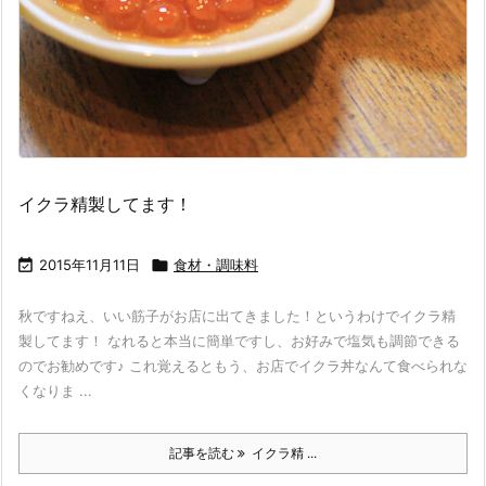
イクラ精製してます！

2015年11月11日

食材・調味料
秋ですねえ、いい筋子がお店に出てきました！というわけでイクラ精
製してます！ なれると本当に簡単ですし、お好みで塩気も調節できる
のでお勧めです♪ これ覚えるともう、お店でイクラ丼なんて食べられな
くなりま ...
記事を読む
イクラ精 ...