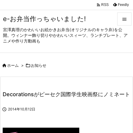

Feedly
RSS
e-お弁当作っちゃいました!

宮澤真理のかわいいお絵かきお弁当(オリジナルのキャラ弁)を公

開。ウィンナー飾り切りやかわいいスィーツ、ランチプレート、ア
メニュ
ニメや作り方動画も

サイド


ホーム
>

お知らせ
前へ

次へ

Decorationsがピーセク国際学生映画祭にノミネート
検索

2014年10月12日