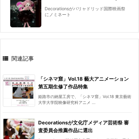
Decorationsがバリャドリッド国際映画祭
にノミネート

関連記事
「シネマ窟」Vol.18 藝大アニメーション
第五期生修了作品特集
姫路市の納屋工房で、「シネマ窟」Vol.18 東京藝術
大学大学院映像研究科アニメ ...
Decorationsが文化庁メディア芸術祭 審
査委員会推薦作品に選出