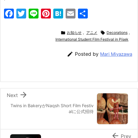
F
T
Li
Pi
H
E
共
a
w
n
nt
at
m
有
c
itt
e
er
e
ai

お知らせ
,
アニメ

Decorations
,
e
er
e
International Student Film Festival in Písek
n
l
b
st
a

Posted by
Mari Miyazawa
o
o
k

Next
Twins in BakeryがNaqsh Short Film Festiv
alに公式招待

Prev