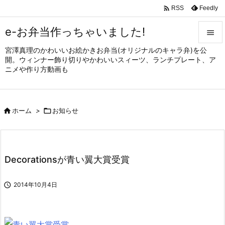

Feedly
RSS
e-お弁当作っちゃいました!

宮澤真理のかわいいお絵かきお弁当(オリジナルのキャラ弁)を公

開。ウィンナー飾り切りやかわいいスィーツ、ランチプレート、ア
メニュ
ニメや作り方動画も

サイド


ホーム
>

お知らせ
前へ

次へ

Decorationsが青い翼大賞受賞
検索

2014年10月4日