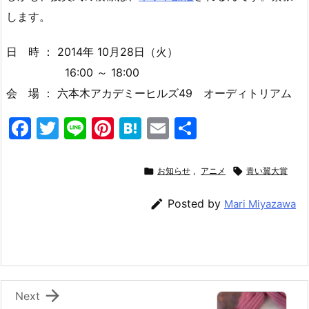
します。
日 時 ： 2014年 10月28日（火）
16:00 ～ 18:00
会 場 ： 六本木アカデミーヒルズ49 オーディトリアム
F
T
Li
Pi
H
E
共
a
w
n
nt
at
m
有
c
itt
e
er
e
ai

お知らせ
,
アニメ

青い翼大賞
e
er
e
n
l

Posted by
Mari Miyazawa
b
st
a
o
o
k

Next