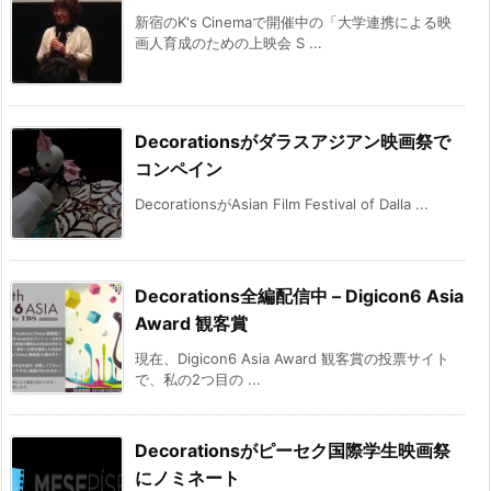
新宿のK's Cinemaで開催中の「大学連携による映
画人育成のための上映会 S ...
Decorationsがダラスアジアン映画祭で
コンペイン
DecorationsがAsian Film Festival of Dalla ...
Decorations全編配信中 – Digicon6 Asia
Award 観客賞
現在、Digicon6 Asia Award 観客賞の投票サイト
で、私の2つ目の ...
Decorationsがピーセク国際学生映画祭
にノミネート