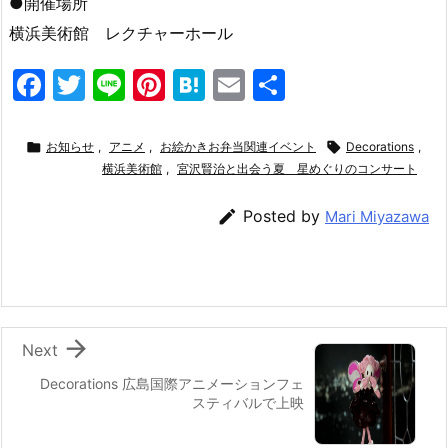
●開催場所
横浜美術館 レクチャーホール
F
T
Li
Pi
H
E
共
a
w
n
nt
at
m
有
c
itt
e
er
e
ai

お知らせ
,
アニメ
,
お絵かきお弁当関連イベント

Decorations
,
e
er
横浜美術館
e
,
宮沢賢治と出会う夏 星めぐりのコンサート
n
l
b
st
a

Posted by
Mari Miyazawa
o
o
k

Next
Decorations 広島国際アニメーションフェ
スティバルで上映