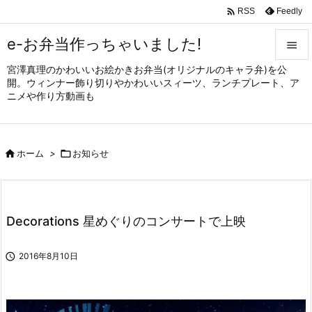

Feedly
RSS
e-お弁当作っちゃいました!

宮澤真理のかわいいお絵かきお弁当(オリジナルのキャラ弁)を公

開。ウィンナー飾り切りやかわいいスィーツ、ランチプレート、ア
メニュ
ニメや作り方動画も

サイド


ホーム
>

お知らせ
前へ

次へ

Decorations 星めぐりのコンサートで上映
検索

2016年8月10日