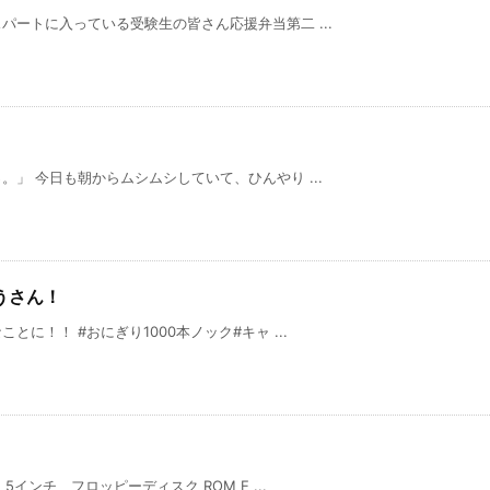
ートに入っている受験生の皆さん応援弁当第二 ...
」 今日も朝からムシムシしていて、ひんやり ...
うさん！
に！！ #おにぎり1000本ノック#キャ ...
インチ フロッピーディスク ROM E ...