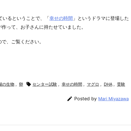
ているということで、「
幸せの時間
」というドラマに登場した
が作って、お子さんに持たせていました。
ので、ご覧ください。
湖の生物
,
卵

センター試験
,
幸せの時間
,
マグロ
,
DHA
,
受験

Posted by
Mari Miyazawa