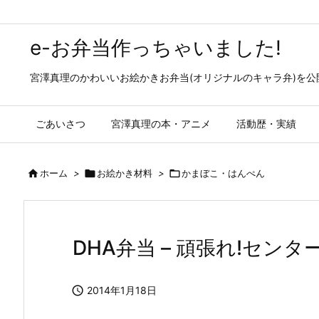
e-お弁当作っちゃいました!
宮澤真理のかわいいお絵かきお弁当(オリジナルのキャラ弁)を
ごあいさつ
宮澤真理の本・アニメ
活動歴・実績

ホーム
>

お絵かき材料
>

かまぼこ・はんぺん
DHA弁当 – 頑張れ!センタ

2014年1月18日