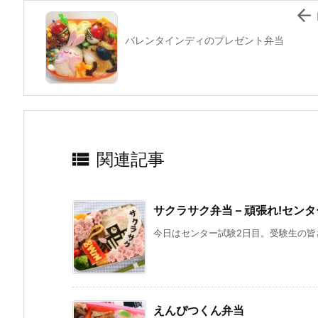

バレンタインディのプレゼント弁当

関連記事
サクラサク弁当 – 頑張れ!セン
今日はセンター試験2日目。受験生の皆さ
えんぴつくん弁当