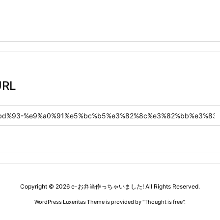
RL
Copyright ©
2026
e-お弁当作っちゃいました!
All Rights Reserved.
WordPress Luxeritas Theme is provided by "
Thought is free
".