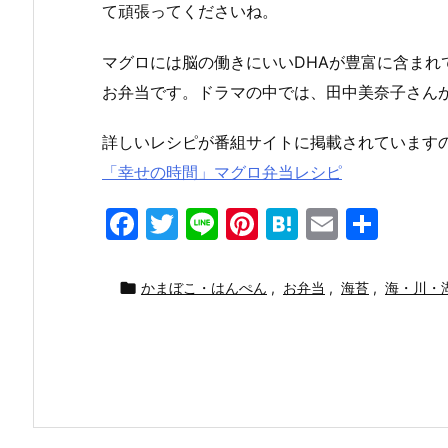
て頑張ってくださいね。
マグロには脳の働きにいいDHAが豊富に含まれ
お弁当です。ドラマの中では、田中美奈子さん
詳しいレシピが番組サイトに掲載されています
「幸せの時間」マグロ弁当レシピ
F
T
Li
Pi
H
E
共
a
w
n
nt
at
m
有
c
itt
e
er
e
ai

かまぼこ・はんぺん
,
お弁当
,
海苔
,
海・川・
e
er
e
n
l
b
st
a
o
o
k