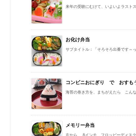
来年の受験にむけて、いよいよラストスパ
お化け弁当
サブタイトル：「そろそろ出番です～っ。
コンビニおにぎり で おすも
海苔の巻き方を、まちがえたら こんなこと
メモリー弁当
左から、 8インチ フロッピーディスク 5