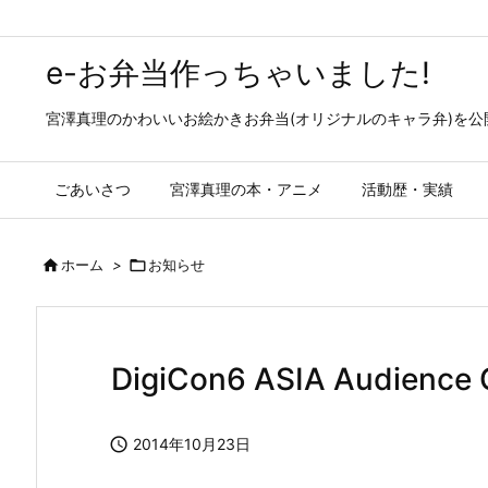
e-お弁当作っちゃいました!
宮澤真理のかわいいお絵かきお弁当(オリジナルのキャラ弁)を
ごあいさつ
宮澤真理の本・アニメ
活動歴・実績

ホーム
>

お知らせ
DigiCon6 ASIA Audien

2014年10月23日