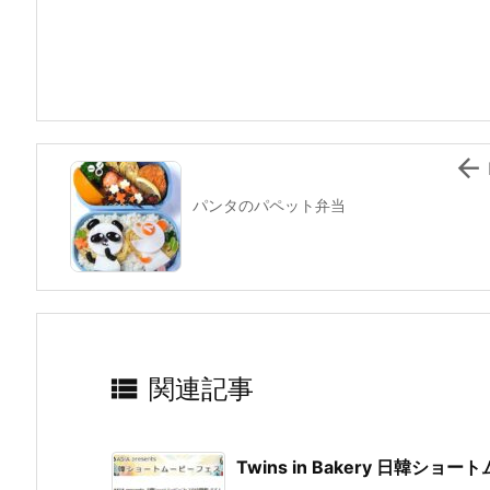
e
er
e
n
l
b
st
a
o
o
k

パンタのパペット弁当

関連記事
Twins in Bakery 日韓シ