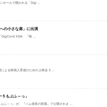
ダンホールで開かれる「Digi ...
革命』への小さな扉」に出演
giCon6 ASIA 『映 ...
携による映画人育成のための上映会 S ...
ー５もぷふ～っ」
ふ～っ」が、『ハム係長の部屋』で公開されま ...