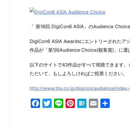
「 第16回 DigiCon6 ASIA」のAudience
DigiCon6 ASIA Awardsにエントリー
作品が「第1回Audience Choice(観客賞)」
以下のサイトで43作品がすべて視聴できます。もち
ただいて、もしよろしければご投票ください。
http://www.tbs.co.jp/digicon/audience/index-
F
T
Li
Pi
H
E
共
a
w
n
nt
at
m
有
c
itt
e
er
e
ai