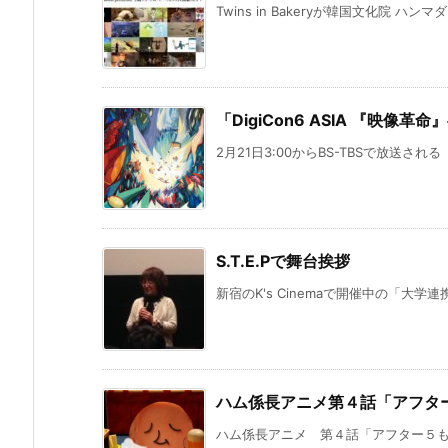
Twins in Bakeryが韓国文化院 ハンマ
「DigiCon6 ASIA 『映像
2月21日3:00からBS-TBSで放送される「Di
S.T.E.Pで舞台挨拶
新宿のK's Cinemaで開催中の「大学連
ハム係長アニメ第４話「アフタ
ハム係長アニメ 第４話「アフター５もぷ