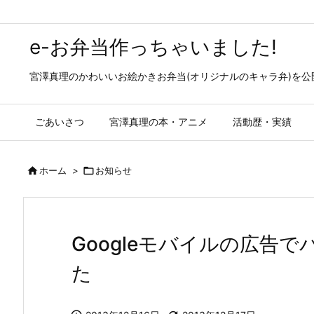
e-お弁当作っちゃいました!
宮澤真理のかわいいお絵かきお弁当(オリジナルのキャラ弁)を
ごあいさつ
宮澤真理の本・アニメ
活動歴・実績

ホーム
>

お知らせ
Googleモバイルの広告
た