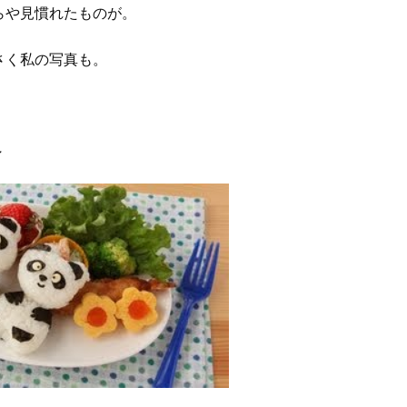
らや見慣れたものが。
さく私の写真も。
。
↓