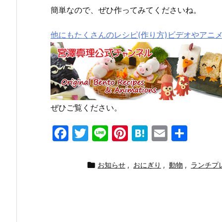
簡単なので、ぜひ作ってみてくださいね。
他にもたくさんのレシピ(作り方)ビデオやアニ
ぜひご覧ください。
F
T
Li
Pi
H
E
共
a
w
n
nt
at
m
有
c
itt
e
er
e
ai

お知らせ
,
おにぎり
,
動物
,
ランチプ
e
er
e
n
l
b
st
a
o