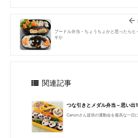
o
k

プードル弁当 - ちょうちょかと思ったらヒ
ギか

関連記事
つな引きとメダル弁当 – 思い出
Canonさん提供の運動会を最高な一日に