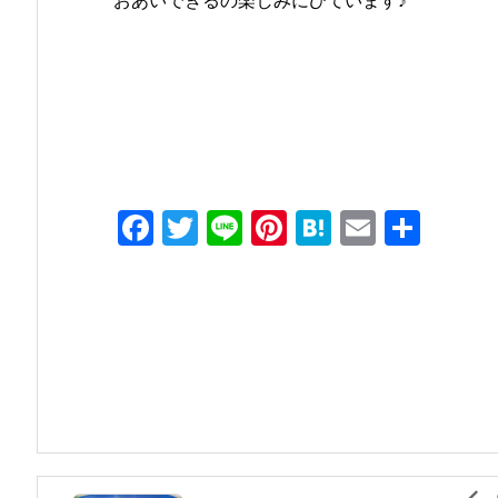
おあいできるの楽しみにひています♪
F
T
Li
Pi
H
E
共
a
w
n
nt
at
m
有
c
itt
e
er
e
ai
e
er
e
n
l
b
st
a
o
o
k