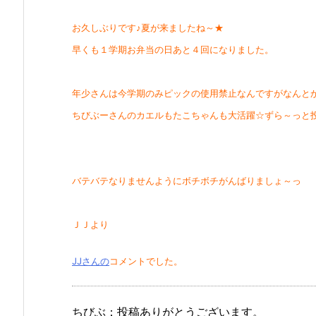
お久しぶりです♪夏が来ましたね～★
早くも１学期お弁当の日あと４回になりました。
年少さんは今学期のみピックの使用禁止なんですがなんと
ちびぶーさんのカエルもたこちゃんも大活躍☆ずら～っと
バテバテなりませんようにボチボチがんばりましょ～っ
ＪＪより
JJさんの
コメントでした。
ちびぶ：投稿ありがとうございます。