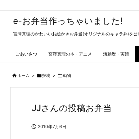
e-お弁当作っちゃいました!
宮澤真理のかわいいお絵かきお弁当(オリジナルのキャラ弁)を
ごあいさつ
宮澤真理の本・アニメ
活動歴・実績

ホーム
>

投稿
>

動物
JJさんの投稿お弁当

2010年7月6日