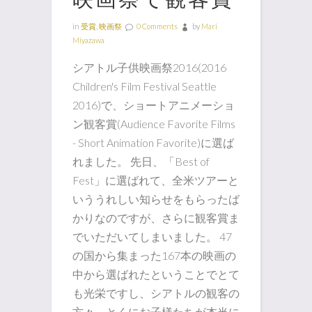
in
受賞
,
映画祭
0 Comments
by
Mari
Miyazawa
シアトル子供映画祭2016(2016
Children's Film Festival Seattle
2016)で、ショートアニメーショ
ン観客賞(Audience Favorite Films
- Short Animation Favorite)に選ば
れました。 先日、「Best of
Fest」に選ばれて、全米ツアーと
いううれしい知らせをもらったば
かりなのですが、さらに観客賞ま
でいただいてしまいました。 47
の国から集まった167本の映画の
中から選ばれたということでとて
も光栄ですし、シアトルの観客の
方々、とくにお子様たちが本当に