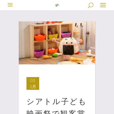
03
2月
シアトル子ども
映画祭で観客賞