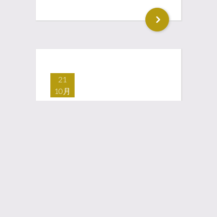
21
10月
新作「こにぎり
くん おかいも
の」完成
in
制作
0 Comments
by
Mari Miyazawa
こにぎりくんの最新作「こにぎり
くん おかいもの」が最後のMA