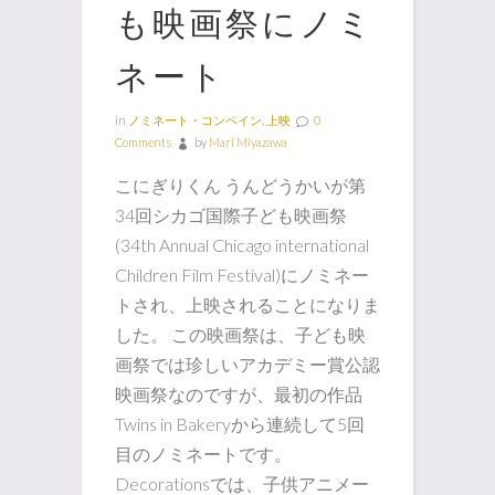
も映画祭にノミ
ネート
in
ノミネート・コンペイン
,
上映
0
Comments
by
Mari Miyazawa
こにぎりくん うんどうかいが第
34回シカゴ国際子ども映画祭
(34th Annual Chicago international
Children Film Festival)にノミネー
トされ、上映されることになりま
した。 この映画祭は、子ども映
画祭では珍しいアカデミー賞公認
映画祭なのですが、最初の作品
Twins in Bakeryから連続して5回
目のノミネートです。
Decorationsでは、子供アニメー