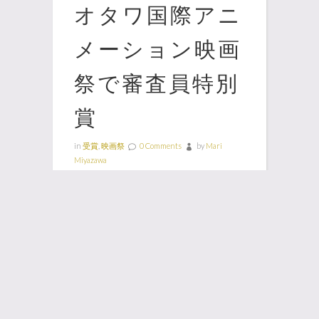
オタワ国際アニ
メーション映画
祭で審査員特別
賞
in
受賞
,
映画祭
0 Comments
by
Mari
Miyazawa
こにぎりくん うんどうかい がオ
タワ国際アニメーション映画祭
(Ottawa International Animation
Festival)で審査員特別賞
(Honorable Mention)を受賞しま
した。 大学院時代からあこがれ
の映画祭だったので、とてもうれ