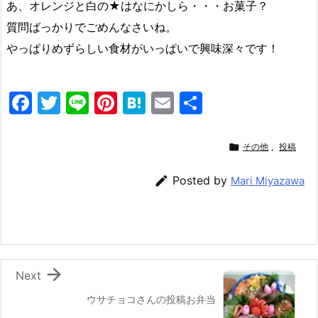
あ、オレンジと白の★はなにかしら・・・お菓子？
質問ばっかりでごめんなさいね。
やっぱりめずらしい食材がいっぱいで興味深々です！
F
T
Li
Pi
H
E
共
a
w
n
nt
at
m
有
c
itt
e
er
e
ai

その他
,
投稿
e
er
e
n
l

Posted by
Mari Miyazawa
b
st
a
o
o
k

Next
ウサチョコさんの投稿お弁当