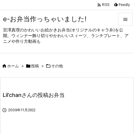

Feedly
RSS
e-お弁当作っちゃいました!

宮澤真理のかわいいお絵かきお弁当(オリジナルのキャラ弁)を公

開。ウィンナー飾り切りやかわいいスィーツ、ランチプレート、ア
メニュ
ニメや作り方動画も

サイド


ホーム
>

投稿
>

その他
前へ

次へ

Lil’chanさんの投稿お弁当
検索

2009年11月26日