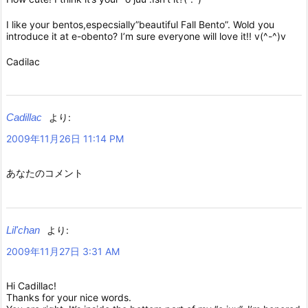
I like your bentos,especsially”beautiful Fall Bento”. Wold you
introduce it at e-obento? I’m sure everyone will love it!! v(^-^)v
Cadilac
Cadillac
より:
2009年11月26日 11:14 PM
あなたのコメント
Lil'chan
より:
2009年11月27日 3:31 AM
Hi Cadillac!
Thanks for your nice words.