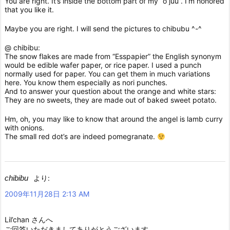
You are right. It’s inside the bottom part of my “o juu”. I’m honored
that you like it.
Maybe you are right. I will send the pictures to chibubu ^-^
@ chibibu:
The snow flakes are made from “Esspapier” the English synonym
would be edible wafer paper, or rice paper. I used a punch
normally used for paper. You can get them in much variations
here. You know them especially as nori punches.
And to answer your question about the orange and white stars:
They are no sweets, they are made out of baked sweet potato.
Hm, oh, you may like to know that around the angel is lamb curry
with onions.
The small red dot’s are indeed pomegranate.
chibibu
より:
2009年11月28日 2:13 AM
Lil’chan さんへ
ご回答いただきましてありがとうございます。