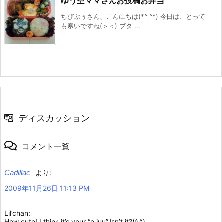
ゆう空ママさんお投稿お弁当
ちびぶぅさん、こんにちは(*^_^*) 今日は、とって
も寒いですね(＞＜) ブタ ...
ディスカッション
コメント一覧
Cadillac
より:
2009年11月26日 11:13 PM
Lil’chan:
How cute! I think it’s your “o juu”.Isn’t it?(^.^)