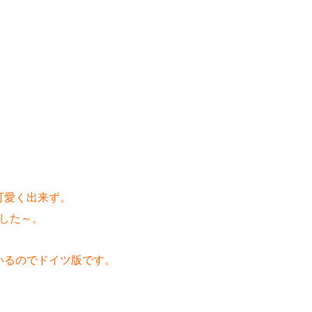
可愛く出来ず。
ました～。
いるのでドイツ版です。