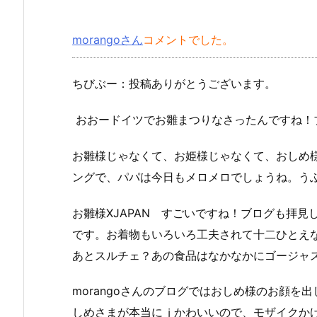
morangoさん
コメントでした。
ちびぶー：投稿ありがとうございます。
おおードイツでお雛まつりなさったんですね！
お雛様じゃなくて、お姫様じゃなくて、おしめ
ングで、パパは今日もメロメロでしょうね。う
お雛様ⅩJAPAN すごいですね！ブログも拝
です。お着物もいろいろ工夫されて十二ひとえ
あとスルチェ？あの食品はなかなかにゴージャ
morangoさんのブログではおしめ様のお顔
しめさまが本当にｊかわいいので、モザイクか