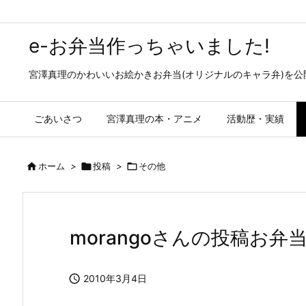
e-お弁当作っちゃいました!
宮澤真理のかわいいお絵かきお弁当(オリジナルのキャラ弁)を
ごあいさつ
宮澤真理の本・アニメ
活動歴・実績

ホーム
>

投稿
>

その他
morangoさんの投稿お弁

2010年3月4日