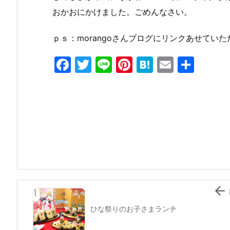
おかおにかけました。ごめんなさい。
ｐｓ：morangoさんブログにリンクあせてい
F
T
Li
Pi
H
E
共
a
w
n
nt
at
m
有
c
itt
e
er
e
ai
e
er
e
n
l
b
st
a
o
o
k

ひな祭りのお子さまランチ