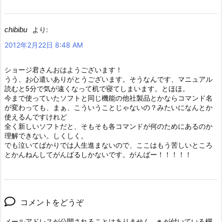
chibibu
より:
2012年2月22日 8:48 AM
ショージ君さんおはようございます！
うう、お心遣いありがとうございます。そうなんです、マニュアル
読むと5分で気が遠くなって机で寝てしまいます。とほほ。
今まで使っていたソフトと同じ機能の他社製品とかならコマンド名
が変わっても、まぁ、こういうことじゃないの？みたいになんとか
使えるんですけれど
全く新しいソフトだと、そもそも各コマンドが何のためにあるのか
理解できない。しくしく。
でも泣いてばかりでは人生進まないので、ここはもう苦しいところ
とかんねんしてがんばるしかないです。がんばー！！！！！
コメントをどうぞ
メールアドレスが公開されることはありません。
※
が付いている欄