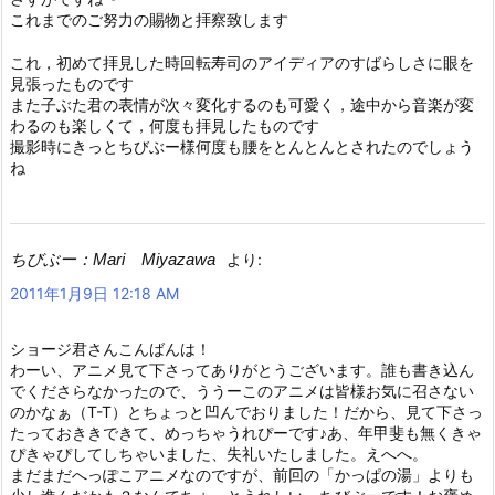
これまでのご努力の賜物と拝察致します
これ，初めて拝見した時回転寿司のアイディアのすばらしさに眼を
見張ったものです
また子ぶた君の表情が次々変化するのも可愛く，途中から音楽が変
わるのも楽しくて，何度も拝見したものです
撮影時にきっとちびぶー様何度も腰をとんとんとされたのでしょう
ね
ちびぶー：Mari Miyazawa
より:
2011年1月9日 12:18 AM
ショージ君さんこんばんは！
わーい、アニメ見て下さってありがとうございます。誰も書き込ん
でくださらなかったので、ううーこのアニメは皆様お気に召さない
のかなぁ（T-T）とちょっと凹んでおりました！だから、見て下さっ
たっておききできて、めっちゃうれぴーです♪あ、年甲斐も無くきゃ
ぴきゃぴしてしちゃいました、失礼いたしました。えへへ。
まだまだへっぽこアニメなのですが、前回の「かっぱの湯」よりも