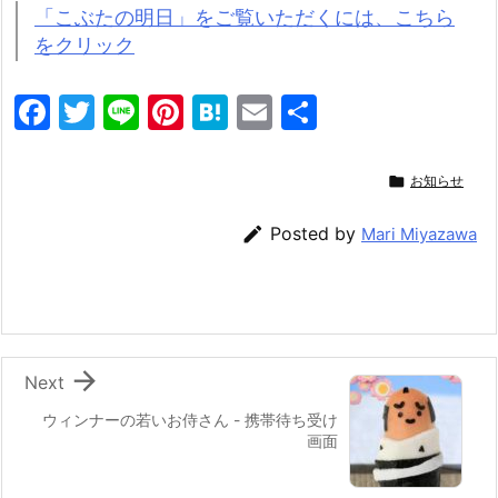
「こぶたの明日」をご覧いただくには、こちら
をクリック
F
T
Li
Pi
H
E
共
a
w
n
nt
at
m
有
c
itt
e
er
e
ai

お知らせ
e
er
e
n
l

Posted by
Mari Miyazawa
b
st
a
o
o
k

Next
ウィンナーの若いお侍さん - 携帯待ち受け
画面