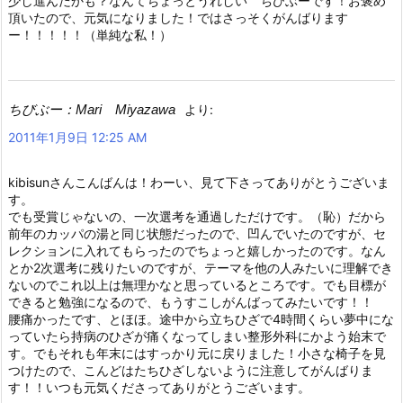
少し進んだかも？なんてちょっとうれしい ちびぶーです！お褒め
頂いたので、元気になりました！ではさっそくがんばります
ー！！！！！（単純な私！）
ちびぶー：Mari Miyazawa
より:
2011年1月9日 12:25 AM
kibisunさんこんばんは！わーい、見て下さってありがとうございま
す。
でも受賞じゃないの、一次選考を通過しただけです。（恥）だから
前年のカッパの湯と同じ状態だったので、凹んでいたのですが、セ
レクションに入れてもらったのでちょっと嬉しかったのです。なん
とか2次選考に残りたいのですが、テーマを他の人みたいに理解でき
ないのでこれ以上は無理かなと思っているところです。でも目標が
できると勉強になるので、もうすこしがんばってみたいです！！
腰痛かったです、とほほ。途中から立ちひざで4時間くらい夢中にな
っていたら持病のひざが痛くなってしまい整形外科にかよう始末で
す。でもそれも年末にはすっかり元に戻りました！小さな椅子を見
つけたので、こんどはたちひざしないように注意してがんばりま
す！！いつも元気くださってありがとうございます。