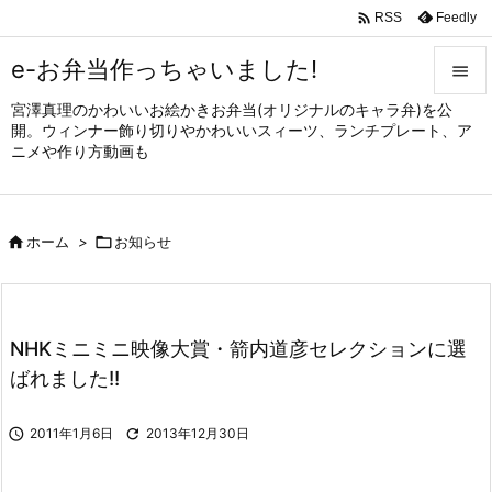

Feedly
RSS
e-お弁当作っちゃいました!

宮澤真理のかわいいお絵かきお弁当(オリジナルのキャラ弁)を公

開。ウィンナー飾り切りやかわいいスィーツ、ランチプレート、ア
メニュ
ニメや作り方動画も

サイド


ホーム
>

お知らせ
前へ

次へ

NHKミニミニ映像大賞・箭内道彦セレクションに選
検索
ばれました!!

2011年1月6日

2013年12月30日