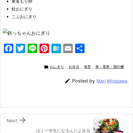
巣篭もり卵
鮭おにぎり
こぶおにぎり
F
T
Li
Pi
H
E
共
a
w
n
nt
at
m
有
c
itt
e
er
e
ai

おにぎり
,
お弁当
,
海苔
,
車・電車・飛行機
e
er
e
n
l

Posted by
Mari Miyazawa
b
st
a
o
o
k

Next
ぼく一年生になるんだよ弁当