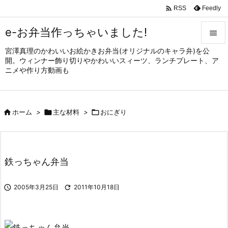

Feedly
RSS
e-お弁当作っちゃいました!

宮澤真理のかわいいお絵かきお弁当(オリジナルのキャラ弁)を公

開。ウィンナー飾り切りやかわいいスィーツ、ランチプレート、ア
メニュ
ニメや作り方動画も

サイド


ホーム
>

主な材料
>

おにぎり
前へ

次へ

鉄っちゃん弁当
検索

2005年3月25日

2011年10月18日