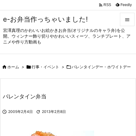

Feedly
RSS
e-お弁当作っちゃいました!

宮澤真理のかわいいお絵かきお弁当(オリジナルのキャラ弁)を公

開。ウィンナー飾り切りやかわいいスィーツ、ランチプレート、ア
メニュ
ニメや作り方動画も

サイド


ホーム
>

行事・イベント
>

バレンタインデー・ホワイトデー
前へ

次へ

バレンタイン弁当
検索

2005年2月4日

2013年2月8日