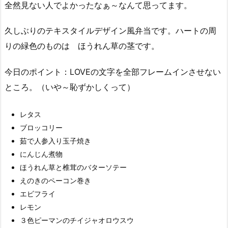
全然見ない人でよかったなぁ～なんて思ってます。
久しぶりのテキスタイルデザイン風弁当です。ハートの周
りの緑色のものは ほうれん草の茎です。
今日のポイント：LOVEの文字を全部フレームインさせない
ところ。（いや～恥ずかしくって）
レタス
ブロッコリー
茹で人参入り玉子焼き
にんじん煮物
ほうれん草と椎茸のバターソテー
えのきのペーコン巻き
エビフライ
レモン
３色ピーマンのチイジャオロウスウ