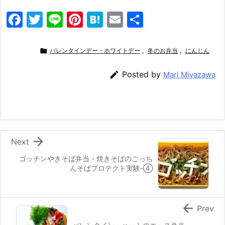
F
T
Li
Pi
H
E
共
a
w
n
nt
at
m
有
c
itt
e
er
e
ai

バレンタインデー・ホワイトデー
,
冬のお弁当
,
にんじん
e
er
e
n
l

Posted by
Mari Miyazawa
b
st
a
o
o
k

Next
ゴッチンやきそば弁当 - 焼きそばのごっち
んそばプロテクト実験-④

Prev