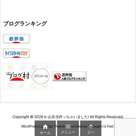
ブログランキング
Copyright ©
2026
e-お弁当作っちゃいました!
All Rights Reserved.



WordPress Luxeritas Theme is provided by "
Thought is free
".
メニュー
上へ
ホーム