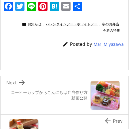
F
T
Li
Pi
H
E
共
a
w
n
nt
at
m
有
c
itt
e
er
e
ai

お知らせ
,
バレンタインデー・ホワイトデー
,
冬のお弁当
,
e
er
e
n
l
今週の特集
b
st
a

Posted by
Mari Miyazawa
o
o
k

Next
コーヒーカップからこんにちは弁当作り方
動画公開

Prev