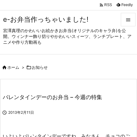

Feedly
RSS
e-お弁当作っちゃいました!

宮澤真理のかわいいお絵かきお弁当(オリジナルのキャラ弁)を公

開。ウィンナー飾り切りやかわいいスィーツ、ランチプレート、ア
メニュ
ニメや作り方動画も

サイド


ホーム
>

お知らせ
前へ

次へ

バレンタインデーのお弁当 – 今週の特集
検索

2013年2月11日
いよいよバレンタインデーですね。みなさん、チョコのご