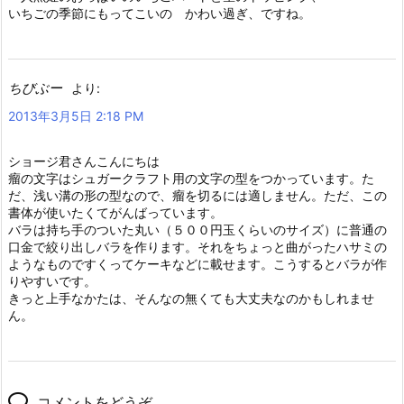
いちごの季節にもってこいの かわい過ぎ、ですね。
ちびぶー
より:
2013年3月5日 2:18 PM
ショージ君さんこんにちは
瘤の文字はシュガークラフト用の文字の型をつかっています。た
だ、浅い溝の形の型なので、瘤を切るには適しません。ただ、この
書体が使いたくてがんばっています。
バラは持ち手のついた丸い（５００円玉くらいのサイズ）に普通の
口金で絞り出しバラを作ります。それをちょっと曲がったハサミの
ようなものですくってケーキなどに載せます。こうするとバラが作
りやすいです。
きっと上手なかたは、そんなの無くても大丈夫なのかもしれませ
ん。
コメントをどうぞ