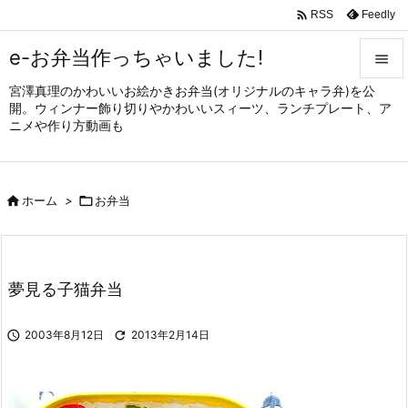

Feedly
RSS
e-お弁当作っちゃいました!

宮澤真理のかわいいお絵かきお弁当(オリジナルのキャラ弁)を公

開。ウィンナー飾り切りやかわいいスィーツ、ランチプレート、ア
メニュ
ニメや作り方動画も

サイド


ホーム
>

お弁当
前へ

次へ

夢見る子猫弁当
検索

2003年8月12日

2013年2月14日