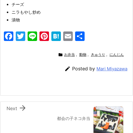
チーズ
ニラもやし炒め
漬物
F
T
Li
Pi
H
E
共
a
w
n
nt
at
m
有
c
itt
e
er
e
ai

お弁当
,
動物
,
きゅうり
,
にんじん
e
er
e
n
l

Posted by
Mari Miyazawa
b
st
a
o
o
k

Next
都会の子ネコ弁当