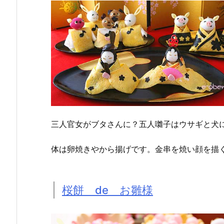
三人官女がブタさんに？五人囃子はウサギと犬
体は卵焼きやから揚げです。金串を焼い顔を描
桜餅 de お雛様