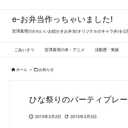
e-お弁当作っちゃいました!
宮澤真理のかわいいお絵かきお弁当(オリジナルのキャラ弁)を
ごあいさつ
宮澤真理の本・アニメ
活動歴・実績

ホーム
>

お知らせ
ひな祭りのパーティプレート

2013年3月2日

2013年3月3日