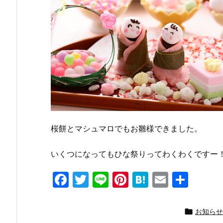
桜餅とマシュマロでもお雛様できました。
いくつになってもひな祭りってわくわくですー
F
T
Li
Pi
H
E
共
a
w
n
nt
at
m
有
c
itt
e
er
e
ai

お知らせ