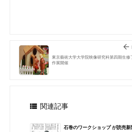
e
er
e
n
l
b
st
a
o
o
k

東京藝術大学大学院映像研究科第四期生修
作展開催

関連記事
石巻のワークショップ が読売