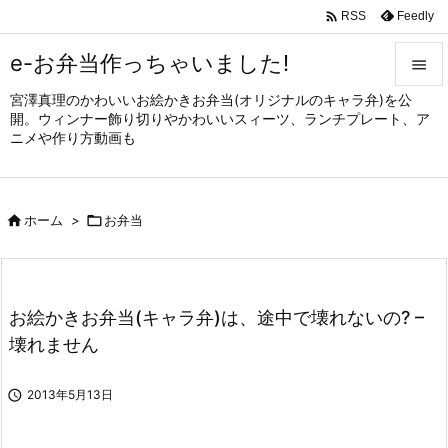

Feedly
RSS
e-お弁当作っちゃいました!

宮澤真理のかわいいお絵かきお弁当(オリジナルのキャラ弁)を公

開。ウィンナー飾り切りやかわいいスィーツ、ランチプレート、ア
メニュ
ニメや作り方動画も

サイド


ホーム
>

お弁当
前へ

次へ

お絵かきお弁当(キャラ弁)は、途中で壊れないの? –
検索
壊れません

2013年5月13日