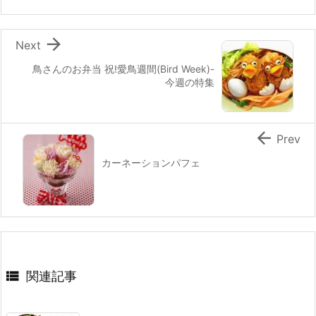
o
k

Next
鳥さんのお弁当 祝!愛鳥週間(Bird Week)-
今週の特集

Prev
カーネーションパフェ

関連記事