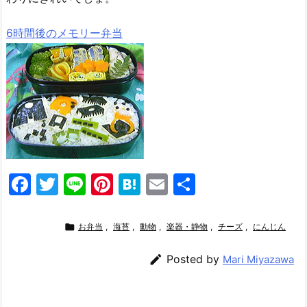
6時間後のメモリー弁当
F
T
Li
Pi
H
E
共
a
w
n
nt
at
m
有
c
itt
e
er
e
ai

お弁当
,
海苔
,
動物
,
楽器・静物
,
チーズ
,
にんじん
e
er
e
n
l

Posted by
Mari Miyazawa
b
st
a
o