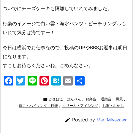
ついでにチーズケーキも隔離していれてみました。
行楽のイメージで白い雲・海水パンツ・ビーチサンダルも
いれて気分は海ですー！
今日は横浜でお仕事なので、投稿のUPやBBSお返事は明日
になります。
すこしお待ちくださいね。ごめんなさい。
F
T
Li
Pi
H
E
共
a
w
n
nt
at
m
有
c
itt
e
er
e
ai

かまぼこ・はんぺん
,
お弁当
,
運動会
,
風景
,
e
遠足・ハイキング・行楽
er
e
,
n
クリーム・アイシング
l
,
お重・おせち
b
st
a

Posted by
Mari Miyazawa
o