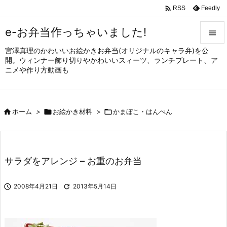

Feedly
RSS
e-お弁当作っちゃいました!

宮澤真理のかわいいお絵かきお弁当(オリジナルのキャラ弁)を公

開。ウィンナー飾り切りやかわいいスィーツ、ランチプレート、ア
メニュ
ニメや作り方動画も

サイド


ホーム
>

お絵かき材料
>

かまぼこ・はんぺん
前へ

次へ

サラダをアレンジ – お重のお弁当
検索

2008年4月21日

2013年5月14日