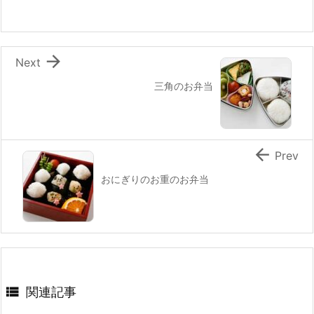
o
k

Next
三角のお弁当

Prev
おにぎりのお重のお弁当

関連記事